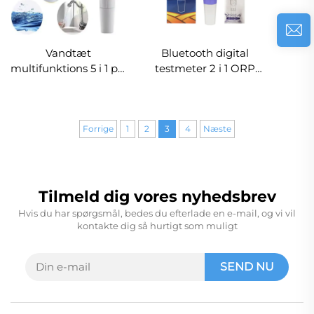
Vandtæt
Bluetooth digital
multifunktions 5 i 1 pH
testmeter 2 i 1 ORP
/EC / TDS / Salinitet /
temperaturtest til
Temperatur
vandkvalitetstester
Vandkvalitetstester
med smart APP
Digital penneformet
Forrige
1
2
3
4
Næste
pH-meter
Tilmeld dig vores nyhedsbrev
Hvis du har spørgsmål, bedes du efterlade en e-mail, og vi vil
kontakte dig så hurtigt som muligt
SEND NU