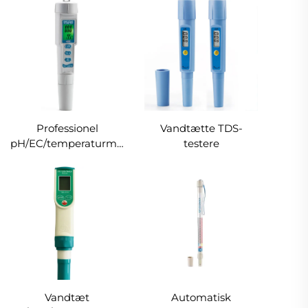
Professionel
Vandtætte TDS-
pH/EC/temperaturmåler,
testere
digital
vandkvalitetsmonitor
og testapparat
Vandtæt
Automatisk