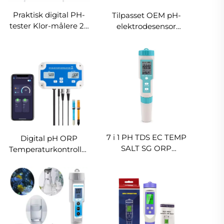
Praktisk digital PH-
Tilpasset OEM pH-
tester Klor-målere 2 i
elektrodesensor
1 testere Vands
vandkvalitet EC TDS-
kvalitetstestningsudstyr
sensor med ORP-
til svømmebassin Spa
elektrode til
vandtestere
7 i 1 PH TDS EC TEMP
Digital pH ORP
SALT SG ORP
Temperaturkontroller
Vandkvalitetstester
Måler Tester Online
LCD-skærm TDS-
WiFi Hydroponisk pH
meter til akvarium
Kontroller
pool