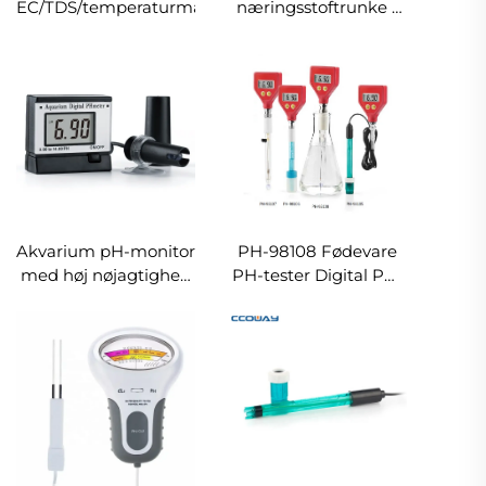
EC/TDS/temperaturmåler
næringsstoftrunke -
EC/ppm/CF-måler 4-
44CF
Akvarium pH-monitor
PH-98108 Fødevare
med høj nøjagtighed
PH-tester Digital PH-
pH-meter
meter Skarp
Glaselektrode til Vand
Mælk Ost til Fødevare
til Køkken