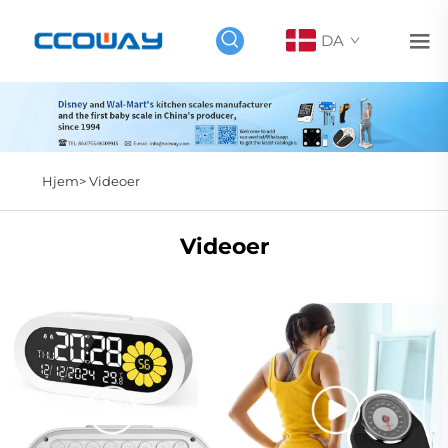
DA
Hjem>
Videoer
Videoer