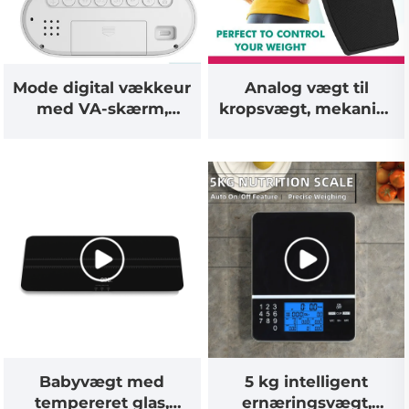
Mode digital vækkeur
Analog vægt til
med VA-skærm,
kropsvægt, mekanisk
dobbelt vækkeur,
badeværelsesvægt,
visning af
analog vægt til
tid/dato/temperatur,
kropsvægt
12/24-timers format
Babyvægt med
5 kg intelligent
tempereret glas,
ernæringsvægt,