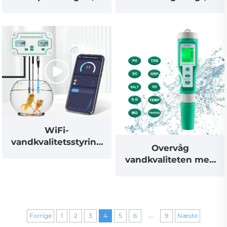
maksimal måling på
køkkenvægt med
100 kg
fødevarekode
WiFi-
vandkvalitetsstyring
Overvåg
med dobbelt LCD-
vandkvaliteten med
display – smart
vores Bluetooth-
overvågning lige ved
vandkvalitetsmåler
hånden
...
Forrige
1
2
3
4
5
6
9
Næste