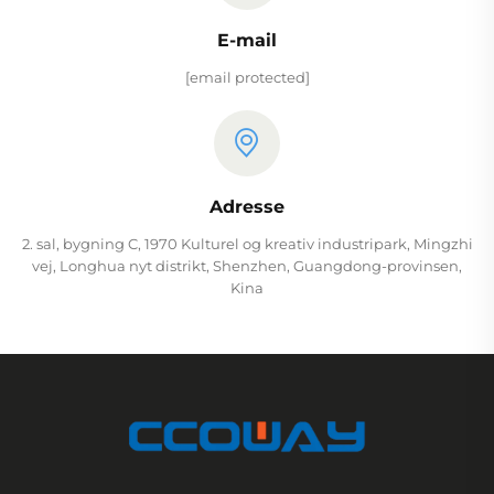
E-mail
[email protected]
Adresse
2. sal, bygning C, 1970 Kulturel og kreativ industripark, Mingzhi
vej, Longhua nyt distrikt, Shenzhen, Guangdong-provinsen,
Kina