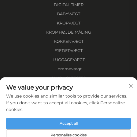
DIGITAL TIMER
BABYVÆGT
KROPVÆGT
KROP HØJDE MÅLING
KØKKENVÆGT
FJEDERVÆGT
LUGGAGEVÆGT
Lommevægt
ALKOHOLTESTER
We value your privacy
AFSTANDSMÅLER
We use cookies and similar tools to provide our services.
OM VIRKSOMHEDEN
If you don't want to accept all cookies, click Personalize
cookies.
Privatlivspolitik
Accept all
Personalize cookies