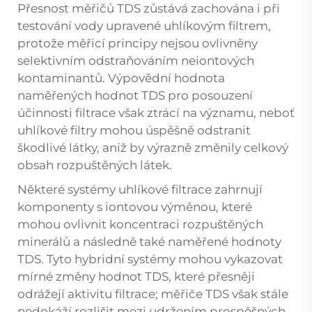
Přesnost měřičů TDS zůstává zachována i při
testování vody upravené uhlíkovým filtrem,
protože měřicí principy nejsou ovlivněny
selektivním odstraňováním neiontových
kontaminantů. Výpovědní hodnota
naměřených hodnot TDS pro posouzení
účinnosti filtrace však ztrácí na významu, neboť
uhlíkové filtry mohou úspěšně odstranit
škodlivé látky, aniž by výrazně změnily celkový
obsah rozpuštěných látek.
Některé systémy uhlíkové filtrace zahrnují
komponenty s iontovou výměnou, které
mohou ovlivnit koncentraci rozpuštěných
minerálů a následně také naměřené hodnoty
TDS. Tyto hybridní systémy mohou vykazovat
mírné změny hodnot TDS, které přesněji
odrážejí aktivitu filtrace; měřiče TDS však stále
nedokáží rozlišit mezi udržením prospěšných