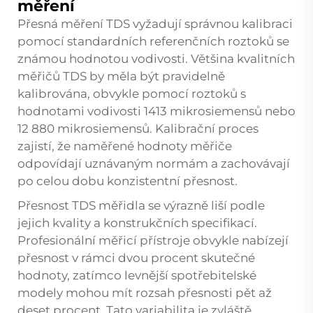
měření
Přesná měření TDS vyžadují správnou kalibraci
pomocí standardních referenčních roztoků se
známou hodnotou vodivosti. Většina kvalitních
měřičů TDS by měla být pravidelně
kalibrována, obvykle pomocí roztoků s
hodnotami vodivosti 1413 mikrosiemensů nebo
12 880 mikrosiemensů. Kalibrační proces
zajistí, že naměřené hodnoty měřiče
odpovídají uznávaným normám a zachovávají
po celou dobu konzistentní přesnost.
Přesnost
TDS měřidla
se výrazně liší podle
jejich kvality a konstrukčních specifikací.
Profesionální měřicí přístroje obvykle nabízejí
přesnost v rámci dvou procent skutečné
hodnoty, zatímco levnější spotřebitelské
modely mohou mít rozsah přesnosti pět až
deset procent. Tato variabilita je zvláště