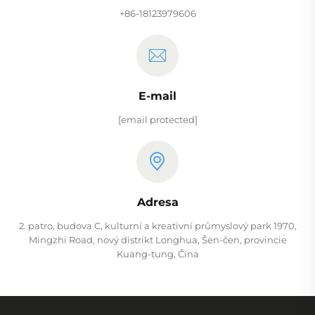
+86-18123979606
E-mail
[email protected]
Adresa
2. patro, budova C, kulturní a kreativní průmyslový park 1970,
Mingzhi Road, nový distrikt Longhua, Šen-čen, provincie
Kuang-tung, Čína