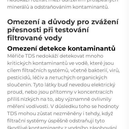
minerálů a odstraňováním kontaminantů.
Omezení a důvody pro zvážení
přesnosti při testování
filtrované vody
Omezení detekce kontaminantů
Měřiče TDS nedokáží detekovat mnoho
kritických kontaminantů ve vodě, které jsou
cílem filtračních systémů, včetně bakterií, virů,
pesticidů, léčiv a летuchých organických
sloučenin. Tyto látky buď nevedou elektrický
proud, nebo jsou přítomny v koncentracích
příliš nízkých na to, aby významně ovlivnily
měření vodivosti. V důsledku toho se hodnoty
TDS mohou zůstat nezměněny i tehdy, když
filtrační systémy úspěšně odstraňují tyto
škodlivé kontaminanty z vodního zásobování.