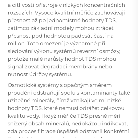
a citlivosti přístroje v nízkých koncentračních
rozsazích. Vysoce kvalitní měřiče zachovávají
přesnost až po jednomístné hodnoty TDS,
zatímco základní modely mohou ztrácet
přesnost pod hodnotou padesát částí na
milion. Toto omezení je významné při
sledování výkonu systémů reverzní osmózy,
protože malé nárůsty hodnot TDS mohou
signalizovat degradaci membrány nebo
nutnost údržby systému.
Osmotické systémy s opačným směrem
proudění odstraňují spolu s kontaminanty také
užitečné minerály, čímž vznikají velmi nízké
hodnoty TDS, které nemusí odrážet celkovou
kvalitu vody. I když měřiče TDS přesně měří
snížený obsah minerálů, nedokážou indikovat,
zda proces filtrace úspěšně odstranil konkrétní