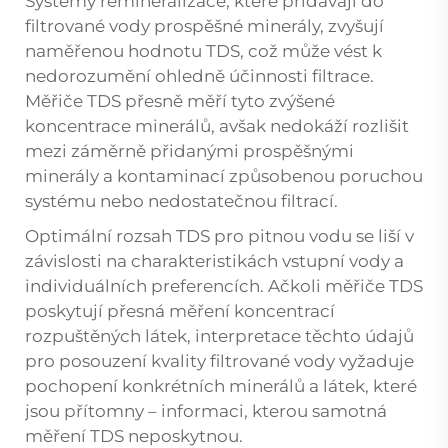
Systémy remineralizace, které přidávají do
filtrované vody prospěšné minerály, zvyšují
naměřenou hodnotu TDS, což může vést k
nedorozumění ohledně účinnosti filtrace.
Měřiče TDS přesně měří tyto zvýšené
koncentrace minerálů, avšak nedokáží rozlišit
mezi záměrně přidanými prospěšnými
minerály a kontaminací způsobenou poruchou
systému nebo nedostatečnou filtrací.
Optimální rozsah TDS pro pitnou vodu se liší v
závislosti na charakteristikách vstupní vody a
individuálních preferencích. Ačkoli měřiče TDS
poskytují přesná měření koncentrací
rozpuštěných látek, interpretace těchto údajů
pro posouzení kvality filtrované vody vyžaduje
pochopení konkrétních minerálů a látek, které
jsou přítomny – informaci, kterou samotná
měření TDS neposkytnou.