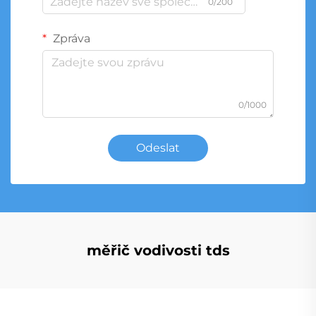
0/200
Zpráva
0/1000
Odeslat
měřič vodivosti tds