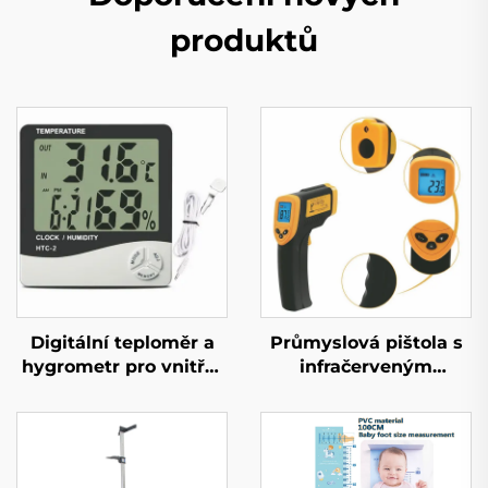
produktů
Digitální teploměr a
Průmyslová pištola s
hygrometr pro vnitřní
infračerveným
a venkovní použití s
teploměrem
displejem