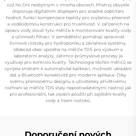
což ho činí nezbytným v mnoha oborech. Přístroj obvykle
disponuje digitálním displejem pro snadné odečítání
hodnot, funkcí kompenzace teploty pro zvýšenou přesnost
a voděodolnou konstrukcí pro trvanlivost. V zařízeních na
úpravu vody slouží tyto měřiče k monitorování kvality vody
a účinnosti filtrací. V zemědělství pomáhají spravovat
živinové roztoky pro hydroponiku a závlahové systémy.
Vědecká obec spoléhá na měřiče TDS pro výzkum a
laboratorní analýzy, zatímco průmyslové procesy je
využívají pro kontrolu kvality. Technologie těchto měřičů se
vyvíjela směrem k automatické kalibraci, možnosti ukládání
dat a Bluetooth konektivitě pro moderní aplikace. Díky
svému přenosnému designu a uživatelsky přívětivému
rozhraní se měřiče TDS staly nepostradatelnými nástroji jak
pro profesionální, tak osobní použití při zajištění kvality
vody a řízení roztoků.
Doporučení nových