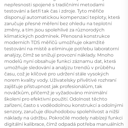
nepřesnosti spojené s tradičními metodami
testování a šetří tak čas i zdroje. Tyto měřiče
disponují automatickou kompenzací teploty, která
zaručuje přesné měření bez ohledu na teplotní
změny, a tím jsou spolehlivé za různorodých
klimatických podmínek. Přenosná konstrukce
moderních TDS měřičů umožňuje okamžité
testování na místě a eliminuje potřebu laboratorní
analýzy, čímž se snižují provozní náklady. Mnoho
modelů nyní obsahuje funkci záznamu dat, která
umožňuje sledování a analýzu trendů v průběhu
času, což je klíčové pro udržení stále vysokých
norem kvality vody. Uživatelsky přívětivé rozhraní
zajišťuje přístupnost jak profesionálům, tak
nováčkům, přičemž je vyžadováno minimální
školení pro efektivní použití. Odolnost těchto
zařízení, často s voděodolnou konstrukcí a odolnými
senzory, zaručuje dlouhodobou spolehlivost a nižší
náklady na údržbu. Pokročilé modely nabízejí funkci
digitální kalibrace, čímž odpadá potřeba manuálních