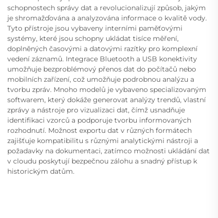
schopnostech správy dat a revolucionalizují způsob, jakým
je shromažďována a analyzována informace o kvalitě vody.
Tyto přístroje jsou vybaveny interními paměťovými
systémy, které jsou schopny ukládat tisíce měření,
doplněných časovými a datovými razítky pro komplexní
vedení záznamů. Integrace Bluetooth a USB konektivity
umožňuje bezproblémový přenos dat do počítačů nebo
mobilních zařízení, což umožňuje podrobnou analýzu a
tvorbu zpráv. Mnoho modelů je vybaveno specializovaným
softwarem, který dokáže generovat analýzy trendů, vlastní
zprávy a nástroje pro vizualizaci dat, čímž usnadňuje
identifikaci vzorců a podporuje tvorbu informovaných
rozhodnutí. Možnost exportu dat v různých formátech
zajišťuje kompatibilitu s různými analytickými nástroji a
požadavky na dokumentaci, zatímco možnosti ukládání dat
v cloudu poskytují bezpečnou zálohu a snadný přístup k
historickým datům.