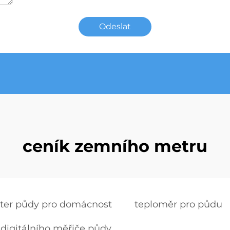
Odeslat
ceník zemního metru
ster půdy pro domácnost
teploměr pro půdu
 digitálního měřiče půdy