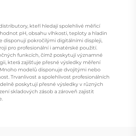
tributory, kteří hledají spolehlivé měřicí
odnot pH, obsahu vlhkosti, teploty a hladin
disponují pokročilými digitálními displeji,
i pro profesionální i amatérské použití.
ečných funkcích, čímž poskytují významné
ii, která zajišťuje přesné výsledky měření
. Mnoho modelů disponuje dvojitými nebo
st. Trvanlivost a spolehlivost profesionálních
idelně poskytují přesné výsledky v různých
í skladových zásob a zároveň zajistit
.