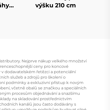
áhy
výšku 210 cm
stributory. Nejprve nákup velkého množství
urenceschopnější ceny pro koncové
 v dodavatelském řetězci a potenciální
ích služeb a zdrojů pro školení o
tební podmínky a exkluzivní přístup k novým
ení, včetně obalů se značkou a speciálních
dušeným procesům objednávání a snazšímu
áklady na skladování prostřednictvím
chodních kanálů jsou často dodávány s
dní přístup umožňuje podnikům budovat silné