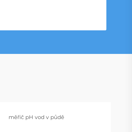
měřič pH vod v půdě