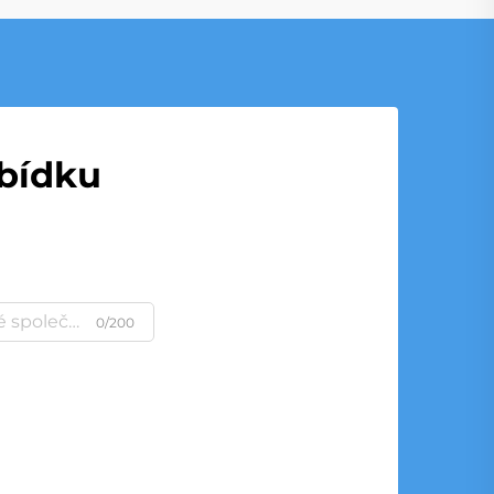
abídku
0/200