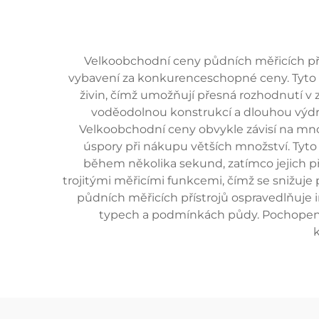
Velkoobchodní ceny půdních měřicích příst
vybavení za konkurenceschopné ceny. Tyto n
živin, čímž umožňují přesná rozhodnutí v z
voděodolnou konstrukcí a dlouhou výdrží 
Velkoobchodní ceny obvykle závisí na mn
úspory při nákupu větších množství. Tyto 
během několika sekund, zatímco jejich 
trojitými měřicími funkcemi, čímž se snižuje 
půdních měřicích přístrojů ospravedlňuje 
typech a podmínkách půdy. Pochopení 