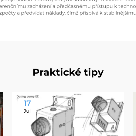
eferenčnímu zacházení a předčasnému přístupu k techn
očty a předvídat náklady, čímž přispívá k stabilnějším
Praktické tipy
17
Jul