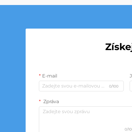
Získe
E-mail
0/100
Zpráva
0/1