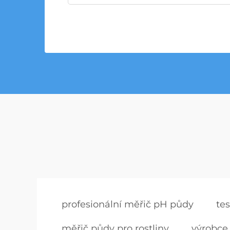
profesionální měřič pH půdy
te
měřič půdy pro rostliny
výrobce