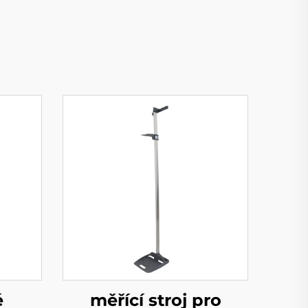
é
měřící stroj pro