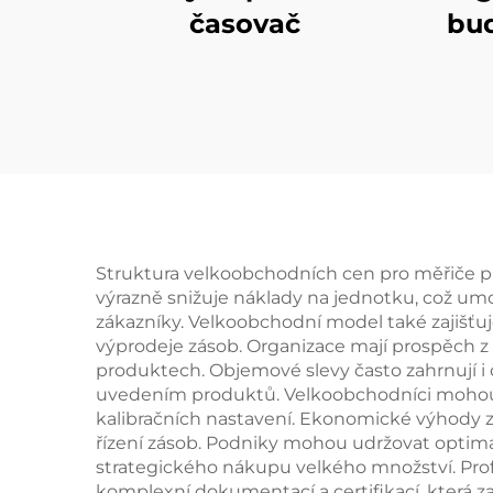
časovač
bud
Struktura velkoobchodních cen pro měřiče p
výrazně snižuje náklady na jednotku, což u
zákazníky. Velkoobchodní model také zajišťuj
výprodeje zásob. Organizace mají prospěch z
produktech. Objemové slevy často zahrnují i 
uvedením produktů. Velkoobchodníci mohou v
kalibračních nastavení. Ekonomické výhody 
řízení zásob. Podniky mohou udržovat optimá
strategického nákupu velkého množství. Pro
komplexní dokumentací a certifikací, která 