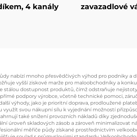
íkem, 4 kanály
zavazadlové v
bez baterií
ůdy nabízí mnoho přesvědčivých výhod pro podniky a di
možňuje vyšší ziskové marže pro maloobchodníky a konk
e stálou dostupnost produktů, čímž odstraňuje nejistoty
 přímé podpory výrobce, včetně technické pomoci, záručn
další výhody, jako je prioritní doprava, prodloužené pla
yužít svou nákupní sílu k vyjednání možností přizpůsob
zahrnují také snížení provozních nákladů díky zjedno
lní úroveň skladových zásob a zároveň minimalizovat n
fesionální měřiče půdy získané prostřednictvím velkoob
zajišťuje soulad s průmyslovými standardy. Velkoobcho