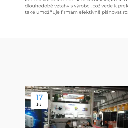
dlouhodobé vztahy s výrobci, což vede k pr
také umožňuje firmám efektivně plánovat rozp
17
Jul