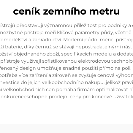
ceník zemního metru
rojů představují významnou příležitost pro podniky a dis
ezbytné přístroje měří klíčové parametry půdy, včetně h
emědělství a zahradnictví. Moderní půdní měřicí přístroje 
baterie, díky čemuž se stávají nepostradatelnými nástroj
ožství objednaného zboží, specifikacích modelu a dodat
přístroje využívají sofistikovanou elektrodovou technolog
přenosný design umožňuje snadné použití přímo na poli
potřeba více zařízení a zároveň se zvyšuje cenová výhodno
investice do jejich velkoobchodního nákupu, jelikož prav
velkoobchodních cen pomáhá firmám optimalizovat řízen
konkurenceschopné prodejní ceny pro koncové uživatele