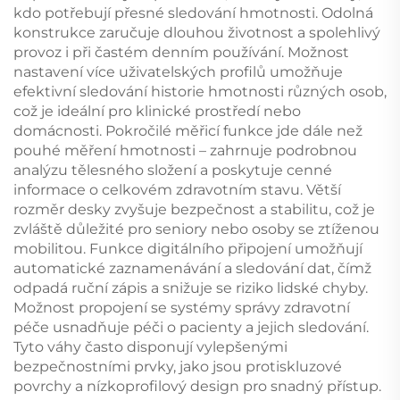
kdo potřebují přesné sledování hmotnosti. Odolná
konstrukce zaručuje dlouhou životnost a spolehlivý
provoz i při častém denním používání. Možnost
nastavení více uživatelských profilů umožňuje
efektivní sledování historie hmotnosti různých osob,
což je ideální pro klinické prostředí nebo
domácnosti. Pokročilé měřicí funkce jde dále než
pouhé měření hmotnosti – zahrnuje podrobnou
analýzu tělesného složení a poskytuje cenné
informace o celkovém zdravotním stavu. Větší
rozměr desky zvyšuje bezpečnost a stabilitu, což je
zvláště důležité pro seniory nebo osoby se ztíženou
mobilitou. Funkce digitálního připojení umožňují
automatické zaznamenávání a sledování dat, čímž
odpadá ruční zápis a snižuje se riziko lidské chyby.
Možnost propojení se systémy správy zdravotní
péče usnadňuje péči o pacienty a jejich sledování.
Tyto váhy často disponují vylepšenými
bezpečnostními prvky, jako jsou protiskluzové
povrchy a nízkoprofilový design pro snadný přístup.