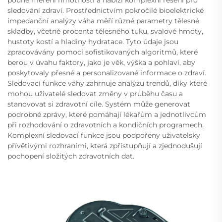
pouhé měření hmotnosti a nabízí komplexní řešení pro
sledování zdraví. Prostřednictvím pokročilé bioelektrické
impedanční analýzy váha měří různé parametry tělesné
skladby, včetně procenta tělesného tuku, svalové hmoty,
hustoty kostí a hladiny hydratace. Tyto údaje jsou
zpracovávány pomocí sofistikovaných algoritmů, které
berou v úvahu faktory, jako je věk, výška a pohlaví, aby
poskytovaly přesné a personalizované informace o zdraví.
Sledovací funkce váhy zahrnuje analýzu trendů, díky které
mohou uživatelé sledovat změny v průběhu času a
stanovovat si zdravotní cíle. Systém může generovat
podrobné zprávy, které pomáhají lékařům a jednotlivcům
při rozhodování o zdravotních a kondičních programech.
Komplexní sledovací funkce jsou podpořeny uživatelsky
přívětivými rozhraními, která zpřístupňují a zjednodušují
pochopení složitých zdravotních dat.