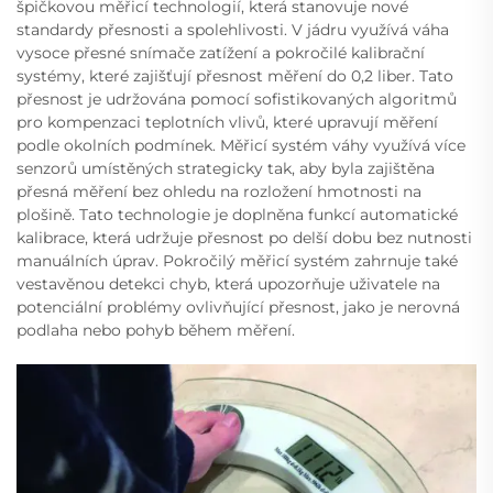
špičkovou měřicí technologií, která stanovuje nové
standardy přesnosti a spolehlivosti. V jádru využívá váha
vysoce přesné snímače zatížení a pokročilé kalibrační
systémy, které zajišťují přesnost měření do 0,2 liber. Tato
přesnost je udržována pomocí sofistikovaných algoritmů
pro kompenzaci teplotních vlivů, které upravují měření
podle okolních podmínek. Měřicí systém váhy využívá více
senzorů umístěných strategicky tak, aby byla zajištěna
přesná měření bez ohledu na rozložení hmotnosti na
plošině. Tato technologie je doplněna funkcí automatické
kalibrace, která udržuje přesnost po delší dobu bez nutnosti
manuálních úprav. Pokročilý měřicí systém zahrnuje také
vestavěnou detekci chyb, která upozorňuje uživatele na
potenciální problémy ovlivňující přesnost, jako je nerovná
podlaha nebo pohyb během měření.