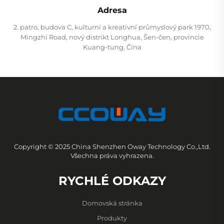
Adresa
2. patro, budova C, kulturní a kreativní průmyslový park 1970,
Mingzhi Road, nový distrikt Longhua, Šen-čen, provincie
Kuang-tung, Čína
Copyright © 2025 China Shenzhen Oway Technology Co.,Ltd.
Všechna práva vyhrazena.
RYCHLÉ ODKAZY
Domovská stránka
Produkty