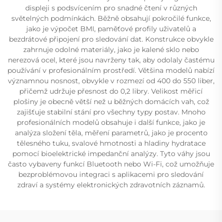
displeji s podsvícením pro snadné čtení v různých
světelných podmínkách. Běžně obsahují pokročilé funkce,
jako je výpočet BMI, paměťové profily uživatelů a
bezdrátové připojení pro sledování dat. Konstrukce obvykle
zahrnuje odolné materiály, jako je kalené sklo nebo
nerezová ocel, které jsou navrženy tak, aby odolaly častému
používání v profesionálním prostředí. Většina modelů nabízí
významnou nosnost, obvykle v rozmezí od 400 do 550 liber,
přičemž udržuje přesnost do 0,2 libry. Velikost měřicí
plošiny je obecně větší než u běžných domácích vah, což
zajišťuje stabilní stání pro všechny typy postav. Mnoho
profesionálních modelů obsahuje i další funkce, jako je
analýza složení těla, měření parametrů, jako je procento
tělesného tuku, svalové hmotnosti a hladiny hydratace
pomocí bioelektrické impedanční analýzy. Tyto váhy jsou
často vybaveny funkcí Bluetooth nebo Wi-Fi, což umožňuje
bezproblémovou integraci s aplikacemi pro sledování
zdraví a systémy elektronických zdravotních záznamů.