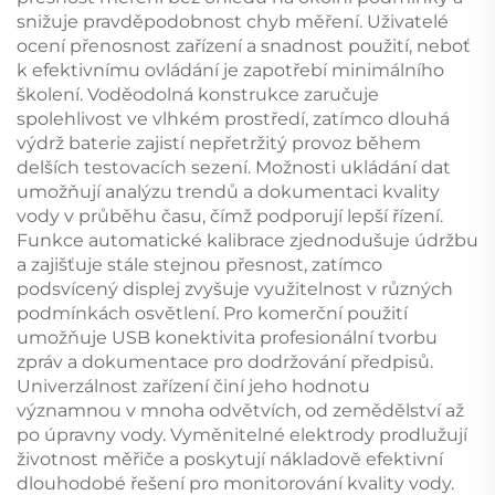
snižuje pravděpodobnost chyb měření. Uživatelé
ocení přenosnost zařízení a snadnost použití, neboť
k efektivnímu ovládání je zapotřebí minimálního
školení. Voděodolná konstrukce zaručuje
spolehlivost ve vlhkém prostředí, zatímco dlouhá
výdrž baterie zajistí nepřetržitý provoz během
delších testovacích sezení. Možnosti ukládání dat
umožňují analýzu trendů a dokumentaci kvality
vody v průběhu času, čímž podporují lepší řízení.
Funkce automatické kalibrace zjednodušuje údržbu
a zajišťuje stále stejnou přesnost, zatímco
podsvícený displej zvyšuje využitelnost v různých
podmínkách osvětlení. Pro komerční použití
umožňuje USB konektivita profesionální tvorbu
zpráv a dokumentace pro dodržování předpisů.
Univerzálnost zařízení činí jeho hodnotu
významnou v mnoha odvětvích, od zemědělství až
po úpravny vody. Vyměnitelné elektrody prodlužují
životnost měřiče a poskytují nákladově efektivní
dlouhodobé řešení pro monitorování kvality vody.