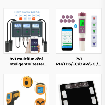
8v1 multifunkční
7v1
inteligentní tester
PH/TDS/EC/ORP/S.G./Sali
kvality vody
Bluetooth tester
kvality vody