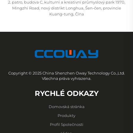
2. patro, budova C, kulturní a kreativní průmyslový park 1970,
Mingzhi Road, nový distrikt Longhua, Šen-čen, provincie
Kuang-tung, Čína
Copyright © 2025 China Shenzhen Oway Technology Co.,Ltd.
Všechna práva vyhrazena.
RYCHLÉ ODKAZY
Domovská stránka
Produkty
Profil Společnosti