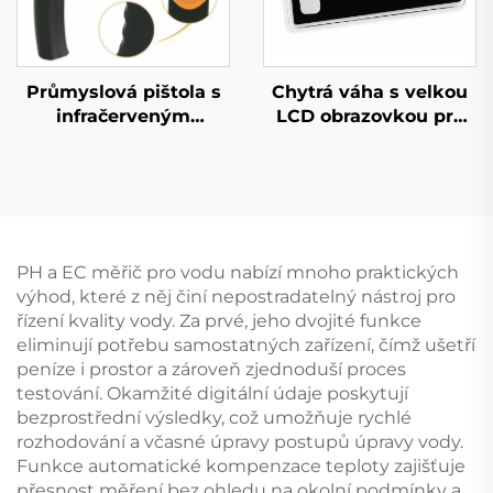
Průmyslová pištola s
Chytrá váha s velkou
infračerveným
LCD obrazovkou pro
teploměrem
měření tělesného tuku
PH a EC měřič pro vodu nabízí mnoho praktických
výhod, které z něj činí nepostradatelný nástroj pro
řízení kvality vody. Za prvé, jeho dvojité funkce
eliminují potřebu samostatných zařízení, čímž ušetří
peníze i prostor a zároveň zjednoduší proces
testování. Okamžité digitální údaje poskytují
bezprostřední výsledky, což umožňuje rychlé
rozhodování a včasné úpravy postupů úpravy vody.
Funkce automatické kompenzace teploty zajišťuje
přesnost měření bez ohledu na okolní podmínky a