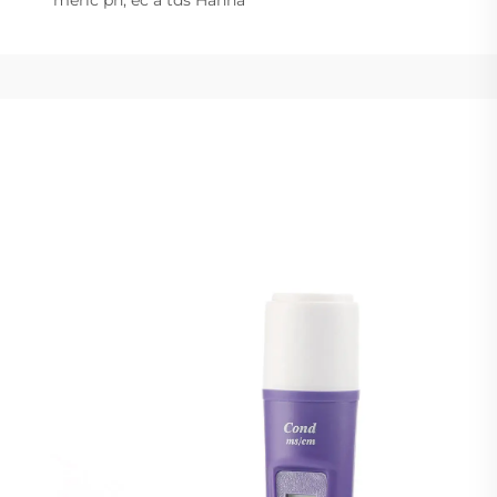
měřič ph, ec a tds Hanna