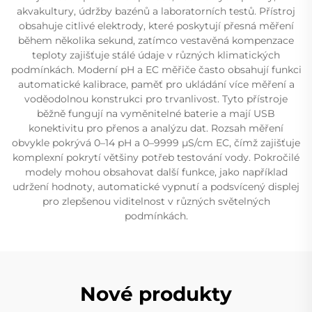
akvakultury, údržby bazénů a laboratorních testů. Přístroj
obsahuje citlivé elektrody, které poskytují přesná měření
během několika sekund, zatímco vestavěná kompenzace
teploty zajišťuje stálé údaje v různých klimatických
podmínkách. Moderní pH a EC měřiče často obsahují funkci
automatické kalibrace, paměť pro ukládání více měření a
voděodolnou konstrukci pro trvanlivost. Tyto přístroje
běžně fungují na vyměnitelné baterie a mají USB
konektivitu pro přenos a analýzu dat. Rozsah měření
obvykle pokrývá 0–14 pH a 0–9999 µS/cm EC, čímž zajišťuje
komplexní pokrytí většiny potřeb testování vody. Pokročilé
modely mohou obsahovat další funkce, jako například
udržení hodnoty, automatické vypnutí a podsvícený displej
pro zlepšenou viditelnost v různých světelných
podmínkách.
Nové produkty