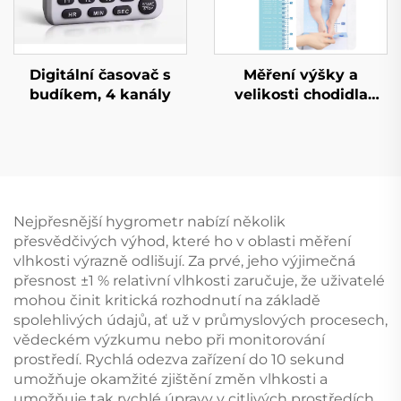
Digitální časovač s
Měření výšky a
budíkem, 4 kanály
velikosti chodidla
dítěte
Nejpřesnější hygrometr nabízí několik
přesvědčivých výhod, které ho v oblasti měření
vlhkosti výrazně odlišují. Za prvé, jeho výjimečná
přesnost ±1 % relativní vlhkosti zaručuje, že uživatelé
mohou činit kritická rozhodnutí na základě
spolehlivých údajů, ať už v průmyslových procesech,
vědeckém výzkumu nebo při monitorování
prostředí. Rychlá odezva zařízení do 10 sekund
umožňuje okamžité zjištění změn vlhkosti a
umožňuje tak rychlé úpravy v citlivých prostředích.