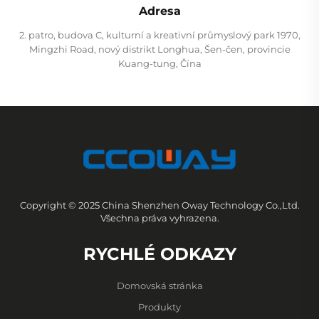
Adresa
2. patro, budova C, kulturní a kreativní průmyslový park 1970,
Mingzhi Road, nový distrikt Longhua, Šen-čen, provincie
Kuang-tung, Čína
Copyright © 2025 China Shenzhen Oway Technology Co.,Ltd.
Všechna práva vyhrazena.
RYCHLÉ ODKAZY
Domovská stránka
Produkty