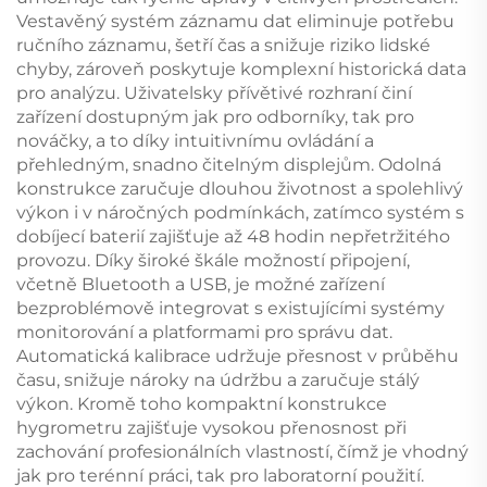
Vestavěný systém záznamu dat eliminuje potřebu
ručního záznamu, šetří čas a snižuje riziko lidské
chyby, zároveň poskytuje komplexní historická data
pro analýzu. Uživatelsky přívětivé rozhraní činí
zařízení dostupným jak pro odborníky, tak pro
nováčky, a to díky intuitivnímu ovládání a
přehledným, snadno čitelným displejům. Odolná
konstrukce zaručuje dlouhou životnost a spolehlivý
výkon i v náročných podmínkách, zatímco systém s
dobíjecí baterií zajišťuje až 48 hodin nepřetržitého
provozu. Díky široké škále možností připojení,
včetně Bluetooth a USB, je možné zařízení
bezproblémově integrovat s existujícími systémy
monitorování a platformami pro správu dat.
Automatická kalibrace udržuje přesnost v průběhu
času, snižuje nároky na údržbu a zaručuje stálý
výkon. Kromě toho kompaktní konstrukce
hygrometru zajišťuje vysokou přenosnost při
zachování profesionálních vlastností, čímž je vhodný
jak pro terénní práci, tak pro laboratorní použití.