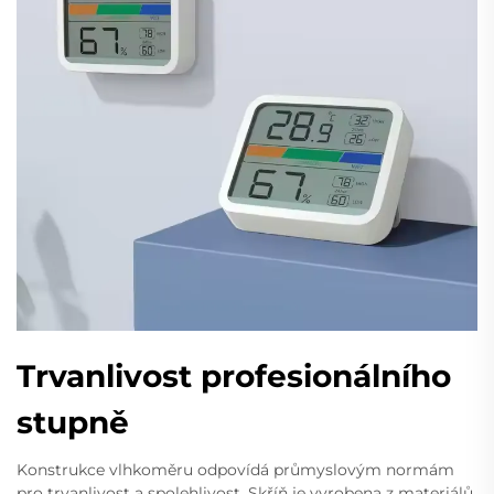
Trvanlivost profesionálního
stupně
Konstrukce vlhkoměru odpovídá průmyslovým normám
pro trvanlivost a spolehlivost. Skříň je vyrobena z materiálů