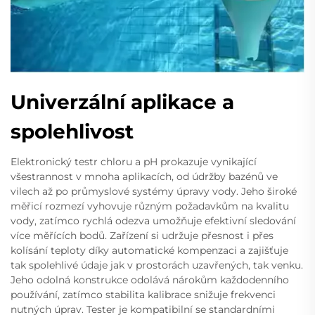
Univerzální aplikace a
spolehlivost
Elektronický testr chloru a pH prokazuje vynikající
všestrannost v mnoha aplikacích, od údržby bazénů ve
vilech až po průmyslové systémy úpravy vody. Jeho široké
měřicí rozmezí vyhovuje různým požadavkům na kvalitu
vody, zatímco rychlá odezva umožňuje efektivní sledování
více měřících bodů. Zařízení si udržuje přesnost i přes
kolísání teploty díky automatické kompenzaci a zajišťuje
tak spolehlivé údaje jak v prostorách uzavřených, tak venku.
Jeho odolná konstrukce odolává nárokům každodenního
používání, zatímco stabilita kalibrace snižuje frekvenci
nutných úprav. Tester je kompatibilní se standardními