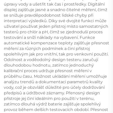
úpravy vody a ušetřit tak čas i prostředky. Digitální
displej zajišťuje jasné a snadno čitelné měření, čímž
se snižuje pravděpodobnost lidské chyby při
interpretaci výsledků. Díky své dvojité funkci může
uživatel používat jeden přístroj místo samostatných
testerů pro chlór a pH, čímž se zjednoduší proces
testování a sníží náklady na vybavení. Funkce
automatické kompenzace teploty zajišťuje přesnost
měření za různých podmínek a činí přístroj
spolehlivým jak pro vnitřní, tak pro venkovní použití.
Odolnost a voděodolný design testeru zaručují
dlouhodobou hodnotu, zatímco jednoduchý
kalibrační proces udržuje přesnost měření v
průběhu času. Možnost ukládání měření umožňuje
analýzu trendů a dokumentaci parametrů kvality
vody, což je obzvlášť důležité pro účely dodržování
předpisů a údržbové záznamy. Přenosný design
přístroje jej činí ideálním pro použití v terénu,
zatímco dlouhá výdrž baterie zajišťuje spolehlivý
provoz během delších testovacích období. Přesnost