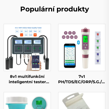
Populární produkty
8v1 multifunkční
7v1
inteligentní tester
PH/TDS/EC/ORP/S.G./Sali
kvality vody
Bluetooth tester
kvality vody