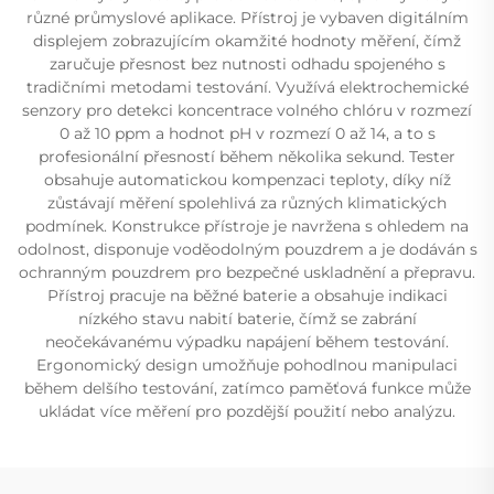
různé průmyslové aplikace. Přístroj je vybaven digitálním
displejem zobrazujícím okamžité hodnoty měření, čímž
zaručuje přesnost bez nutnosti odhadu spojeného s
tradičními metodami testování. Využívá elektrochemické
senzory pro detekci koncentrace volného chlóru v rozmezí
0 až 10 ppm a hodnot pH v rozmezí 0 až 14, a to s
profesionální přesností během několika sekund. Tester
obsahuje automatickou kompenzaci teploty, díky níž
zůstávají měření spolehlivá za různých klimatických
podmínek. Konstrukce přístroje je navržena s ohledem na
odolnost, disponuje voděodolným pouzdrem a je dodáván s
ochranným pouzdrem pro bezpečné uskladnění a přepravu.
Přístroj pracuje na běžné baterie a obsahuje indikaci
nízkého stavu nabití baterie, čímž se zabrání
neočekávanému výpadku napájení během testování.
Ergonomický design umožňuje pohodlnou manipulaci
během delšího testování, zatímco paměťová funkce může
ukládat více měření pro pozdější použití nebo analýzu.