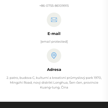
+86-0755-86109915
E-mail
[email protected]
Adresa
2. patro, budova C, kulturní a kreativní průmyslový park 1970,
Mingzhi Road, nový distrikt Longhua, Šen-čen, provincie
Kuang-tung, Čína