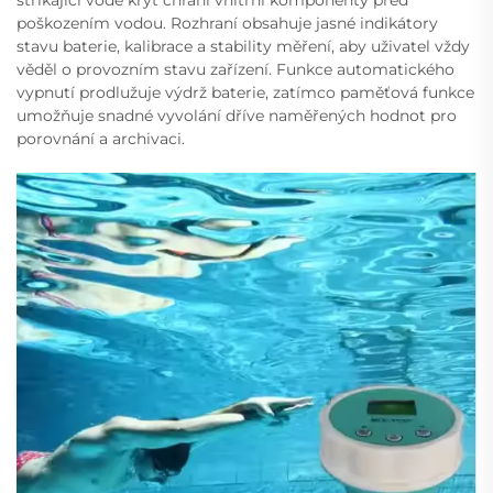
stříkající vodě kryt chrání vnitřní komponenty před
poškozením vodou. Rozhraní obsahuje jasné indikátory
stavu baterie, kalibrace a stability měření, aby uživatel vždy
věděl o provozním stavu zařízení. Funkce automatického
vypnutí prodlužuje výdrž baterie, zatímco paměťová funkce
umožňuje snadné vyvolání dříve naměřených hodnot pro
porovnání a archivaci.