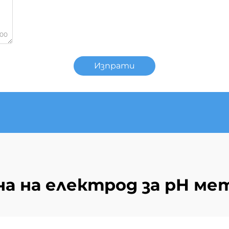
000
Изпрати
на на електрод за pH ме