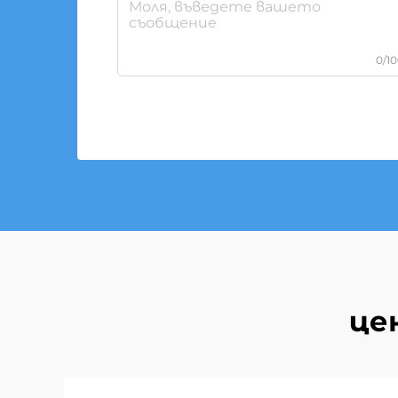
0/1
це