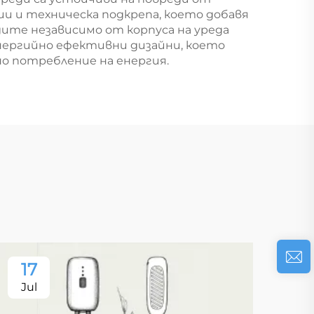
и и техническа подкрепа, което добавя
ите независимо от корпуса на уреда
нергийно ефективни дизайни, което
но потребление на енергия.
17
Jul