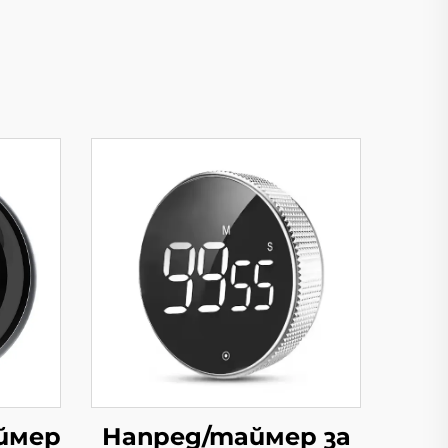
ймер
Напред/таймер за