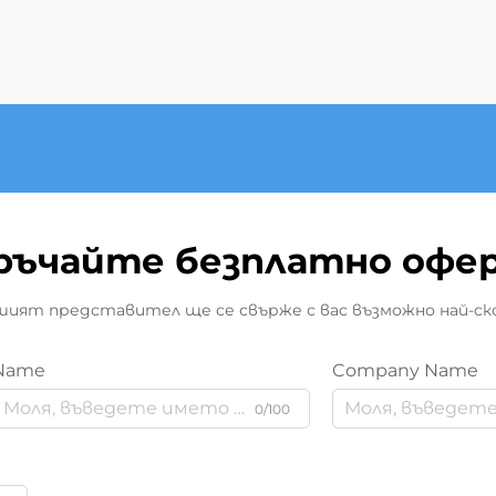
ръчайте безплатно офе
ият представител ще се свърже с вас възможно най-ск
Name
Company Name
0/100