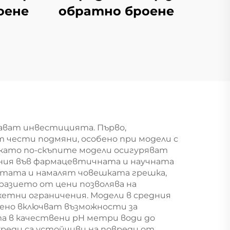
оене
обратно броене
ават инвестицията. Първо,
т чести подмяни, особено при модели с
 като по-скъпите модели осигуряват
ения във фармацевтичната и научната
тата и намалят човешката грешка,
азието от цени позволява на
етни ограничения. Модели в средния
вено включват възможности за
а в качествени pH метри води до
уреди са устойчиви на повреди от