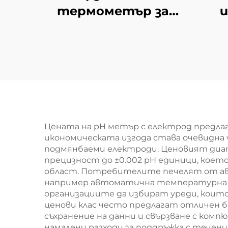
термометър за
месо
т
Цената на pH метър с електрод предла
икономическата изгода става очевидна 
подмянбаеми електроди. Ценовият диап
прецизност до ±0.002 pH единици, кое
област. Потребителите печелят от ав
например автоматична температурна ко
организациите да избират уреди, коит
ценови клас често предлагат отличен 
съхранение на данни и свързване с ком
намалени разходи за поддръжка с течен