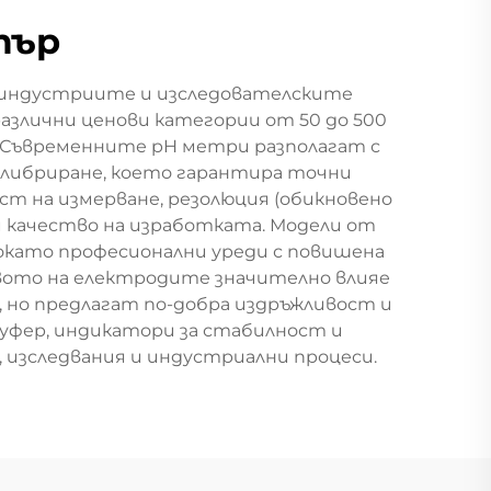
тър
 индустриите и изследователските
различни ценови категории от 50 до 500
. Съвременните pH метри разполагат с
алибриране, което гарантира точни
т на измерване, резолюция (обикновено
 и качество на изработката. Модели от
 докато професионални уреди с повишена
твото на електродите значително влияе
 но предлагат по-добра издръжливост и
уфер, индикатори за стабилност и
 изследвания и индустриални процеси.