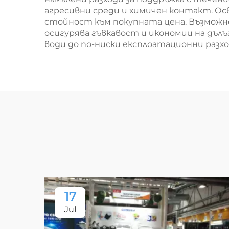
агресивни среди и химичен контакт. Ос
стойност към покупната цена. Възможн
осигурява гъвкавост и икономии на дъл
води до по-ниски експлоатационни разх
17
Jul