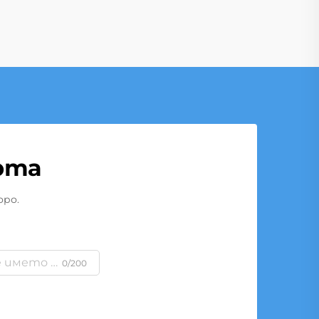
рта
оро.
0/200