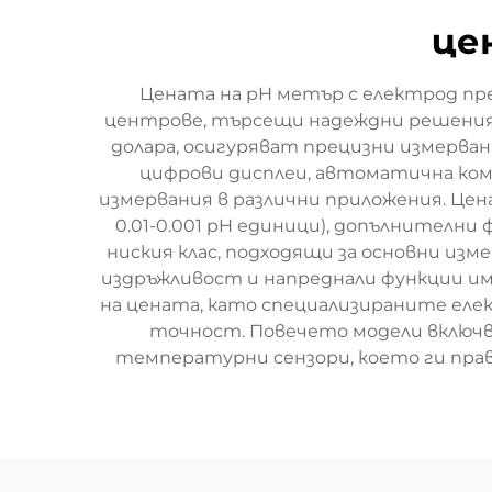
це
Цената на pH метър с електрод п
центрове, търсещи надеждни решения за
долара, осигуряват прецизни измерва
цифрови дисплеи, автоматична ком
измервания в различни приложения. Це
0.01-0.001 pH единици), допълнителни
ниския клас, подходящи за основни изм
издръжливост и напреднали функции им
на цената, като специализираните еле
точност. Повечето модели включв
температурни сензори, което ги прав