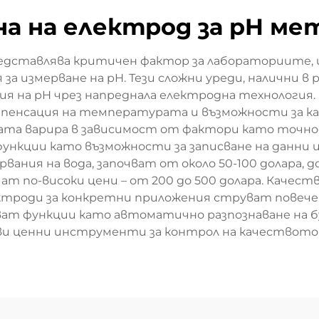
на на електрод за pH ме
редставлява критичен фактор за лабораториите,
 измерване на pH. Тези сложни уреди, налични в 
ния на pH чрез напреднала електродна технология
пенсация на температурата и възможности за к
ната варира в зависимост от фактори като точнос
 функции като възможности за записване на данни
ервания на вода, започват от около 50-100 долара,
ат по-високи цени – от 200 до 500 долара. Качес
ктроди за конкретни приложения струват повече,
ат функции като автоматично разпознаване на б
и ценни инструменти за контрол на качеството,