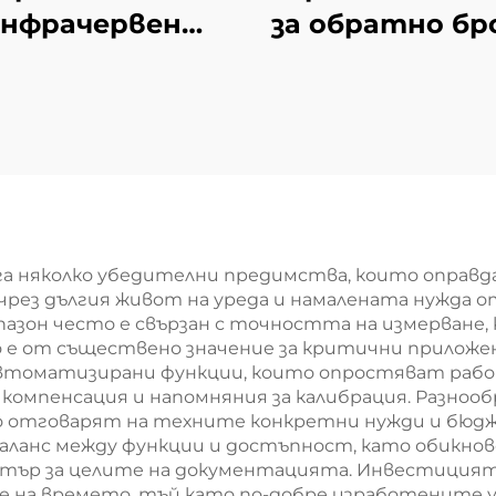
инфрачервен
за обратно бр
ермометър
пистолет
га няколко убедителни предимства, които оправд
чрез дългия живот на уреда и намалената нужда о
азон често е свързан с точността на измерване,
то е от съществено значение за критични прилож
томатизирани функции, които опростяват рабо
мпенсация и напомняния за калибрация. Разнообр
о отговарят на техните конкретни нужди и бюдж
баланс между функции и достъпност, като обикно
пютър за целите на документацията. Инвестицият
ие на времето, тъй като по-добре изработените 