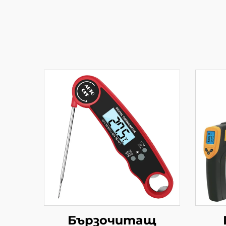
Бързочитащ