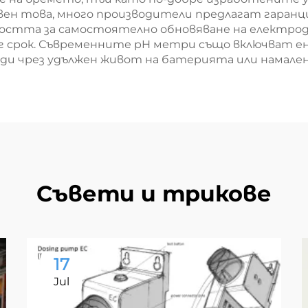
вен това, много производители предлагат гаранци
остта за самостоятелно обновяване на електрод
ъг срок. Съвременните pH метри също включват е
оди чрез удължен живот на батерията или намале
Съвети и трикове
17
Jul