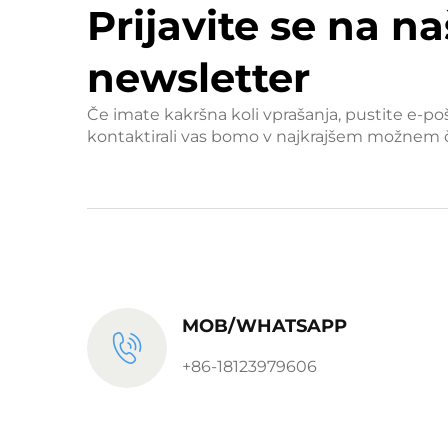
Prijavite se na na
newsletter
Če imate kakršna koli vprašanja, pustite e-po
kontaktirali vas bomo v najkrajšem možnem 
MOB/WHATSAPP
+86-18123979606