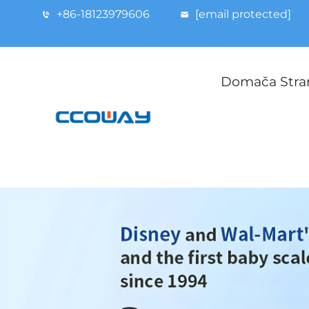
+86-18123979606
[email protected]
Domača Stra