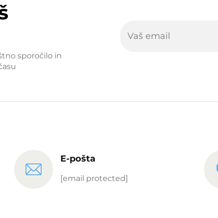
š
štno sporočilo in
času
E-pošta
[email protected]