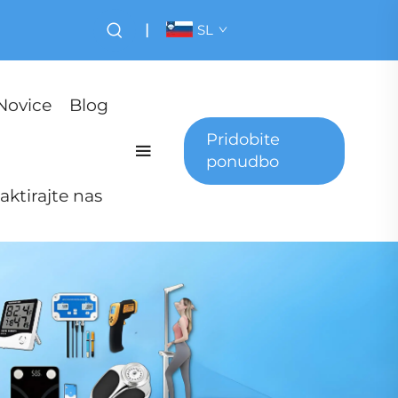
|
SL
Novice
Blog
Pridobite
ponudbo
aktirajte nas