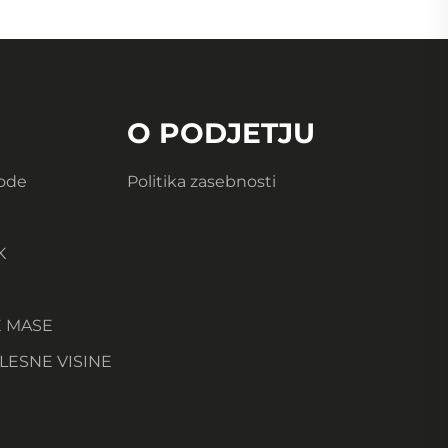
O PODJETJU
Vode
Politika zasebnosti
K
E MASE
LESNE VISINE