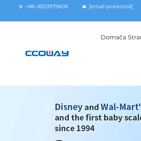
+86-18123979606
[email protected]
Domača Stra