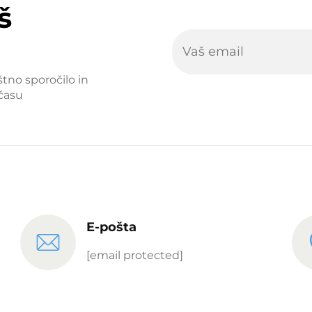
š
štno sporočilo in
času
E-pošta
[email protected]