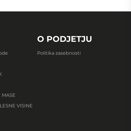
O PODJETJU
Vode
Politika zasebnosti
K
E MASE
LESNE VISINE