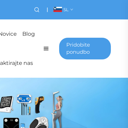
|
SL
Novice
Blog
Pridobite
ponudbo
aktirajte nas