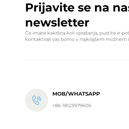
Prijavite se na na
newsletter
Če imate kakršna koli vprašanja, pustite e-po
kontaktirali vas bomo v najkrajšem možnem 
MOB/WHATSAPP
+86-18123979606