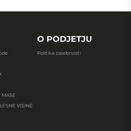
O PODJETJU
Vode
Politika zasebnosti
K
E MASE
LESNE VISINE