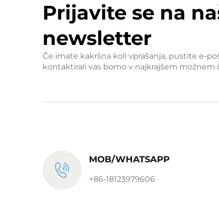
Prijavite se na na
newsletter
Če imate kakršna koli vprašanja, pustite e-po
kontaktirali vas bomo v najkrajšem možnem 
MOB/WHATSAPP
+86-18123979606