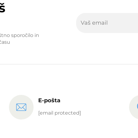
š
štno sporočilo in
času
E-pošta
[email protected]