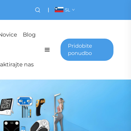
|
SL
Novice
Blog
Pridobite
ponudbo
aktirajte nas