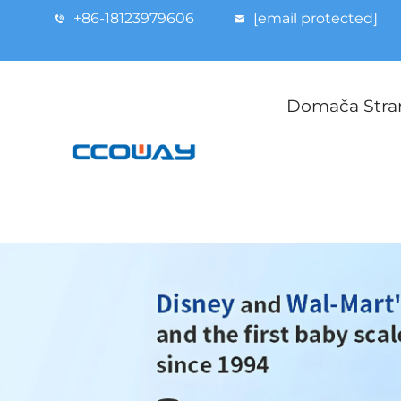
+86-18123979606
[email protected]
Domača Stra