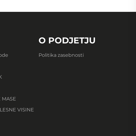
O PODJETJU
Vode
Politika zasebnosti
K
E MASE
LESNE VISINE