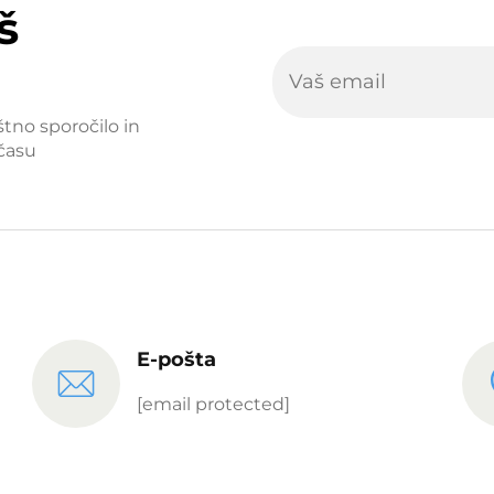
š
štno sporočilo in
času
E-pošta
[email protected]