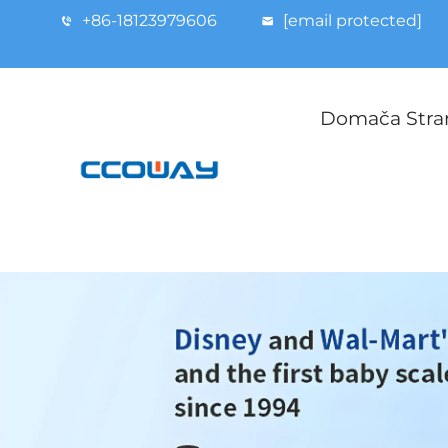
+86-18123979606
[email protected]
Domača Stra