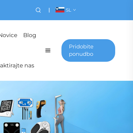
|
SL
Novice
Blog
Pridobite
ponudbo
aktirajte nas