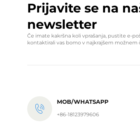
Prijavite se na na
newsletter
Če imate kakršna koli vprašanja, pustite e-po
kontaktirali vas bomo v najkrajšem možnem 
MOB/WHATSAPP
+86-18123979606