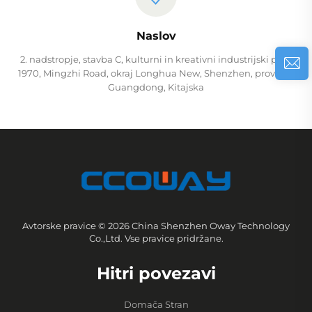
Naslov
2. nadstropje, stavba C, kulturni in kreativni industrijski park
1970, Mingzhi Road, okraj Longhua New, Shenzhen, provinca
Guangdong, Kitajska
Avtorske pravice © 2026 China Shenzhen Oway Technology
Co.,Ltd. Vse pravice pridržane.
Hitri povezavi
Domača Stran