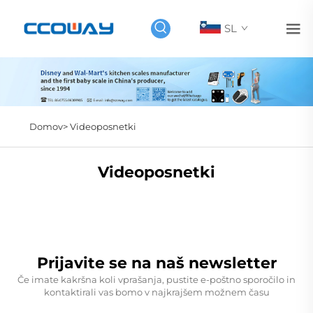
SL
Domov>
Videoposnetki
Videoposnetki
Prijavite se na naš newsletter
Če imate kakršna koli vprašanja, pustite e-poštno sporočilo in
kontaktirali vas bomo v najkrajšem možnem času