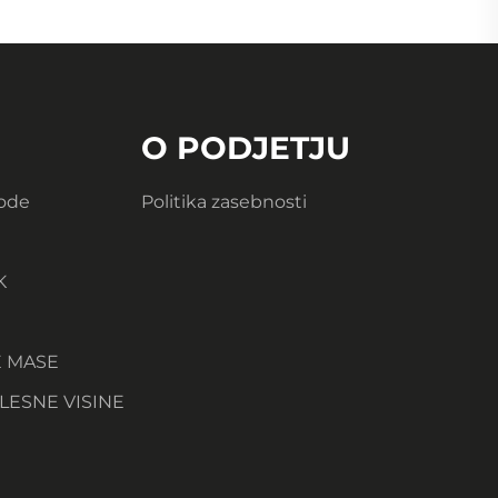
O PODJETJU
Vode
Politika zasebnosti
K
E MASE
LESNE VISINE