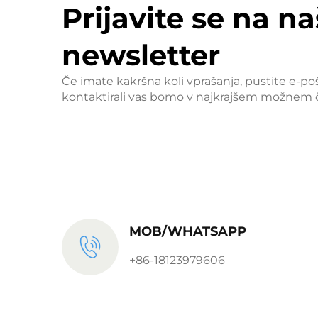
Prijavite se na na
newsletter
Če imate kakršna koli vprašanja, pustite e-po
kontaktirali vas bomo v najkrajšem možnem 
MOB/WHATSAPP
+86-18123979606