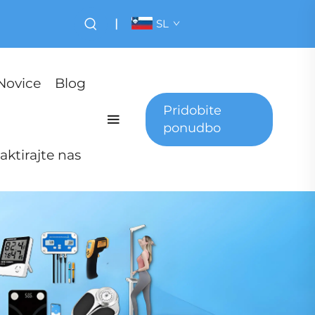
|
SL
Novice
Blog
Pridobite
ponudbo
aktirajte nas