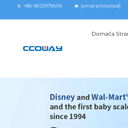
+86-18123979606
[email protected]
Domača Stra