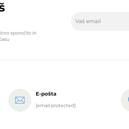
š
štno sporočilo in
času
E-pošta
[email protected]