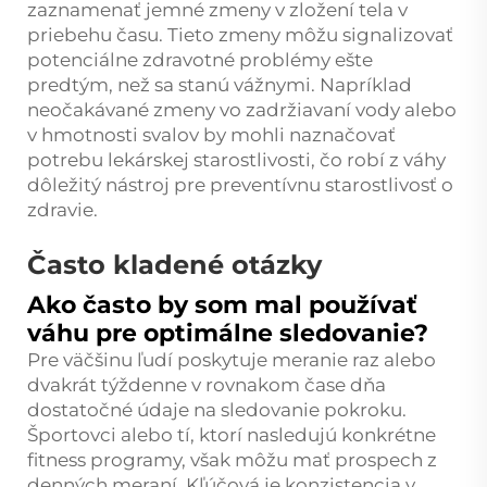
zaznamenať jemné zmeny v zložení tela v
priebehu času. Tieto zmeny môžu signalizovať
potenciálne zdravotné problémy ešte
predtým, než sa stanú vážnymi. Napríklad
neočakávané zmeny vo zadržiavaní vody alebo
v hmotnosti svalov by mohli naznačovať
potrebu lekárskej starostlivosti, čo robí z váhy
dôležitý nástroj pre preventívnu starostlivosť o
zdravie.
Často kladené otázky
Ako často by som mal používať
váhu pre optimálne sledovanie?
Pre väčšinu ľudí poskytuje meranie raz alebo
dvakrát týždenne v rovnakom čase dňa
dostatočné údaje na sledovanie pokroku.
Športovci alebo tí, ktorí nasledujú konkrétne
fitness programy, však môžu mať prospech z
denných meraní. Kľúčová je konzistencia v