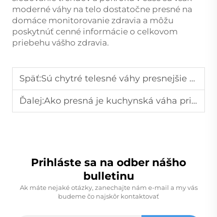
moderné váhy na telo dostatočne presné na
domáce monitorovanie zdravia a môžu
poskytnúť cenné informácie o celkovom
priebehu vášho zdravia.
Späť:
Sú chytré telesné váhy presnejšie ako tradičné?
Ďalej:
Ako presná je kuchynská váha pri dávkovaní a varení?
Prihláste sa na odber nášho
bulletinu
Ak máte nejaké otázky, zanechajte nám e-mail a my vás
budeme čo najskôr kontaktovať