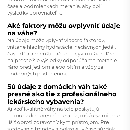
čase a podmienkach merania, aby boli
výsledky porovnateľné.
Aké faktory môžu ovplyvniť údaje
na váhe?
Na údaje môže vplývať viacero faktorov,
vrátane hladiny hydratácie, nedávnych jedál,
času dňa a menštruačného cyklu u žien. Pre
najpresnejšie výsledky odporúčame meranie
ráno pred jedlom alebo pitím a vždy za
podobných podmienok.
Sú údaje z domácich váh také
presné ako tie z profesionálneho
lekárskeho vybavenia?
Aj keď kvalitné váhy na telo poskytujú
mimoriadne presné merania, môžu sa mierne
líšiť oproti zdravotníckym prístrojom. Pre
sledovanie trendov a pokroku v čase sú však