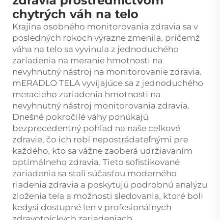
zdravia prostredníctvom
chytrých váh na telo
Krajina osobného monitorovania zdravia sa v
posledných rokoch výrazne zmenila, pričemž
váha na telo sa vyvinula z jednoduchého
zariadenia na meranie hmotnosti na
nevyhnutný nástroj na monitorovanie zdravia.
mERADLO TELA
vyvíjajúce sa z jednoduchého
meracieho zariadenia hmotnosti na
nevyhnutný nástroj monitorovania zdravia.
Dnešné pokročilé váhy ponúkajú
bezprecedentný pohľad na naše celkové
zdravie, čo ich robí nepostrádateľnými pre
každého, kto sa vážne zaoberá udržiavaním
optimálneho zdravia. Tieto sofistikované
zariadenia sa stali súčasťou moderného
riadenia zdravia a poskytujú podrobnú analýzu
zloženia tela a možnosti sledovania, ktoré boli
kedysi dostupné len v profesionálnych
zdravotníckych zariadeniach.