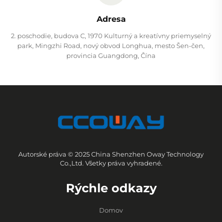
Adresa
2. poschodie, budova C, 1970 Kulturný a kreatívny priemyselný
park, Mingzhi Road, nový obvod Longhua, mesto Šen-čen,
provincia Guangdong, Čína
Autorské práva © 2025 China Shenzhen Oway Technology
Co.,Ltd. Všetky práva vyhradené.
Rýchle odkazy
Domov