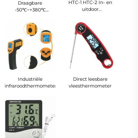
HTC-1 HTC-2 In- en
Draagbare
uitdoor
-50℃~+380℃
hygrothermometer
industriële snelle test
voor huis, medisch,
infraroodthermometer
sauna, school, bus
handthermometer
gebruik
niet bedoeld voor
gebruik bij mensen
OEM & ODM
ondersteund
Industriële
Direct leesbare
infraroodthermometer
vleesthermometer