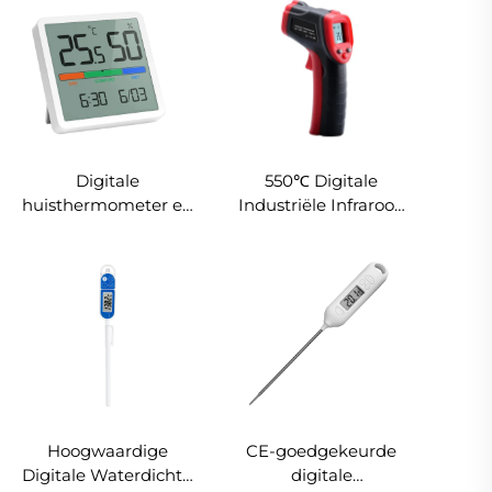
Digitale
550℃ Digitale
huisthermometer en
Industriële Infrarood
hygrometer met
Thermometer zonder
tijdfunctie
Contact Hoge
Temperatuur Pistool
Hygrometer Theorie
Batterij OEM ODM
Pizza Oven
Kooktoestel
Hoogwaardige
CE-goedgekeurde
Digitale Waterdichte
digitale