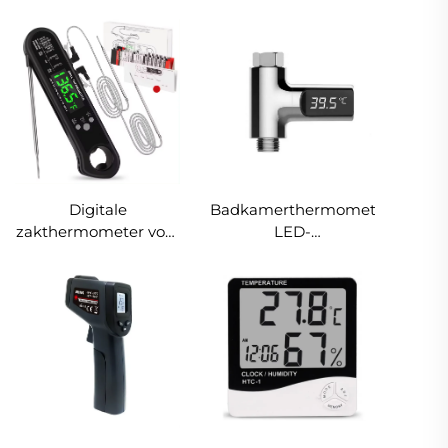
Voedsel Diep
voedselthermometer
Friteerpan
572℉ met timer Melk-
Voedselthermometer
en olie-
temperatuurtester
MAX MIN
Hoogtemperatuursensor
voor koken
Digitale
Badkamerthermometer
zakthermometer voor
LED-
BBQ en koken,
douchethermometer
vleesthermometer
waterdichte
watertemperatuurmeter