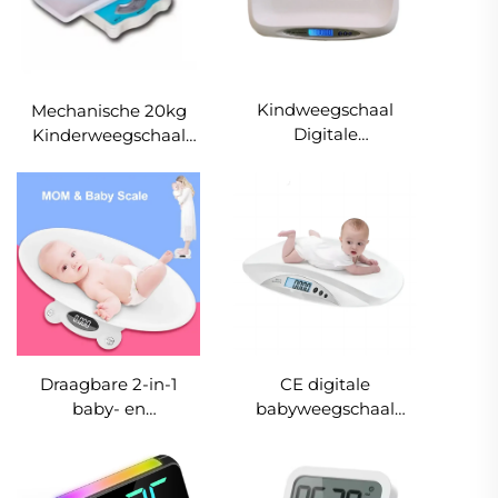
Kindweegschaal
Mechanische 20kg
Digitale
Kinderweegschaal
Babyweegschaal met
ABS Digitale LCD-
Lengtemeting
Display Capaciteit
Voor Thuisgebruik
RoHS Gecertificeerd
OEM/ODM
Ondersteuning
Draagbare 2-in-1
CE digitale
baby- en
babyweegschaal
moederweegschaal
20kg
20kg digitale
kinderweegschaal
elektronische
schaal uitneembaar