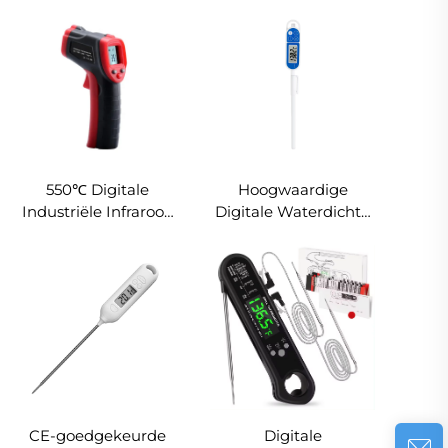
Magnetisch Positieve
Studeren Eén-knop
Countdowntimer met
1U/5M/1M/1S Reset
Voortgangsbalk
Toon Laag Batterij
Herinnering Meet- en
Analyse-instrument
550℃ Digitale
Hoogwaardige
Industriële Infrarood
Digitale Waterdichte
Thermometer zonder
Voedsel Diep
Contact Hoge
Friteerpan
Temperatuur Pistool
Voedselthermometer
Hygrometer Theorie
Batterij OEM ODM
Pizza Oven
Kooktoestel
CE-goedgekeurde
Digitale