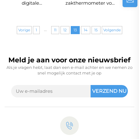
digitale
zakthermometer voor
voedselthermometer
BBQ en koken,
572℉ met timer Melk-
vleesthermometer
en olie-
...
temperatuurtester
Vorige
1
11
12
13
14
15
Volgende
MAX MIN
Hoogtemperatuursensor
voor koken
Meld je aan voor onze nieuwsbrief
Als je vragen hebt, laat dan een e-mail achter en we nemen zo
snel mogelijk contact met je op
VERZEND NU