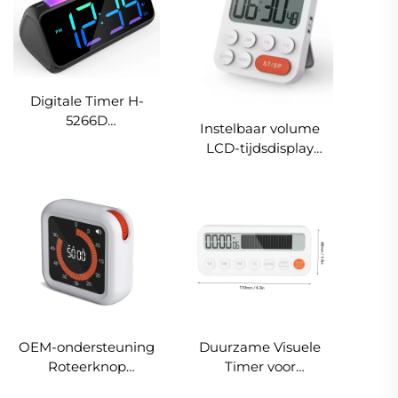
babyweegschaal met
weegschaal voor
uitneembare schaal
baby's veilig ontwerp
voor ziekenhuis
huishouden
Digitale Timer H-
5266D
Instelbaar volume
Kleurenscherm
LCD-tijdsdisplay
Nachtlampje Klok
Bureau Timer Eén-
RGB Klokdisplay
knop reset Dubbele
Beschikbaar in zwart
tijdfunctie Instrument
wit Wekkerklok
met 1U/5M/1U/1S
Uitgangen
OEM-ondersteuning
Duurzame Visuele
Roteerknop
Timer voor
Visualisatietimer
Gemakkelijk