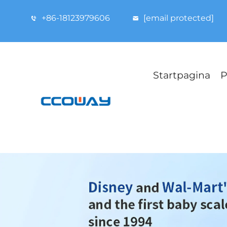
+86-18123979606
[email protected]
Startpagina
P