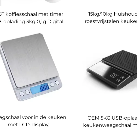
15kg/10kg Huishoud
T koffiesschaal met timer
roestvrijstalen keuk
-oplading 3kg 0,1g Digitale
met liniaal Keukensch
keukenschaal OEM-
gewog van voedsele
ondersteuning LED-
scherm met
voedschaal
achtergrondverlic
gschaal voor in de keuken
OEM 5KG USB-opla
met LCD-display,
keukenweegschaal m
0g/300g/200g capaciteit,
touchscreen,