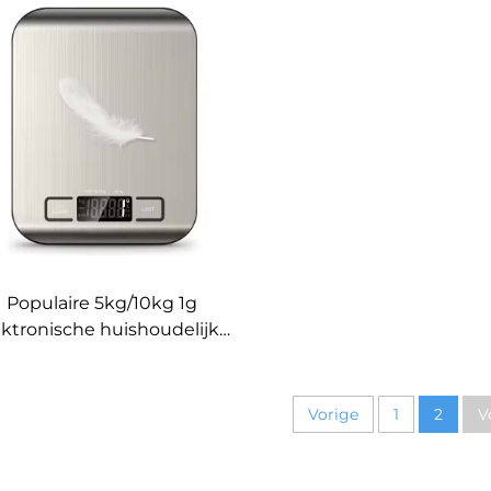
0,1g nauwkeurigheid,
koffieweegschaal
OEM/ODM ondersteund,
siliconen mat, ti
voedselgewichtmeting
testinstrumen
Populaire 5kg/10kg 1g
ektronische huishoudelijke
roestvrijstalen
ukenweegschaal met LCD-
isplay en batterijvoeding
Vorige
1
2
V