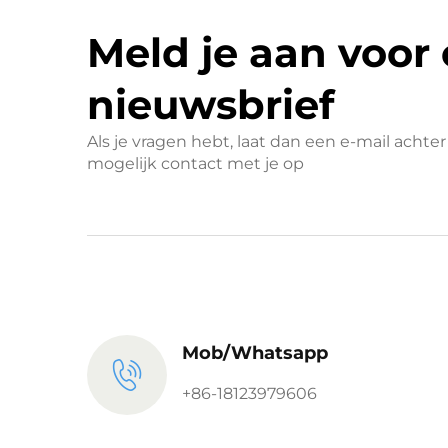
Meld je aan voor
nieuwsbrief
Als je vragen hebt, laat dan een e-mail acht
mogelijk contact met je op
Mob/Whatsapp
+86-18123979606