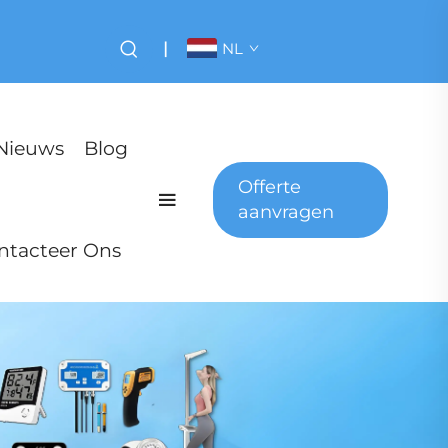
|
NL
Nieuws
Blog
Offerte
aanvragen
ntacteer Ons