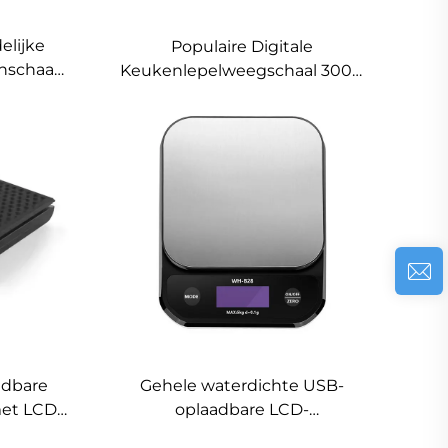
elijke
Populaire Digitale
enschaal
Keukenlepelweegschaal 300g
aal voor
0,1g Mini Voedselweegschaal
n LCD-
voor het Maken van
Ingrediënten
hting
adbare
Gehele waterdichte USB-
et LCD-
oplaadbare LCD-
keukenweegschaal 10kg