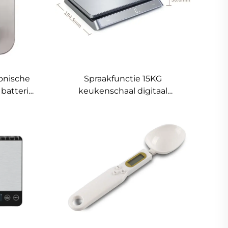
ronische
Spraakfunctie 15KG
batterij
keukenschaal digitaal
M/ODM op
elektronisch RVS voedschalen