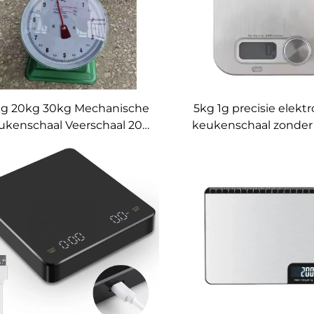
kg 20kg 30kg Mechanische
5kg 1g precisie elekt
ukenschaal Veerschaal 201
keukenschaal zonder 
RVS wijzerplaat
RVS LCD-display OE
maat