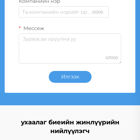
Компанийн нэр
0/200
Мессеж
0/1000
Илгээх
ухаалаг биеийн жинлүүрийн
нийлүүлэгч