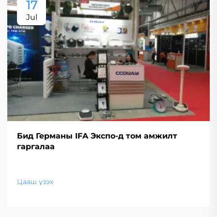
17
Jul
Бид Германы IFA Экспо-д том амжилт
гаргалаа
Цааш үзэх