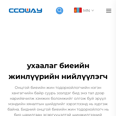
MN
ухаалаг биеийн
жинлүүрийн нийлүүлэгч
Онцгой биеийн жин тодорхойлогчийн нэгэн
хангагчийн байр суурь эзэлдэг бид энэ тал дээр
нарийвчилж хэмжих боломжийг олгож буй эрүүл
мэндийн хяналтын шийдлийг хэрэглээнд нь хүргэж
байна. Бидний онцгой биеийн жин тодорхойлогч нь
био цахилгаан эсэргүүцэлтэй шинжилгээний