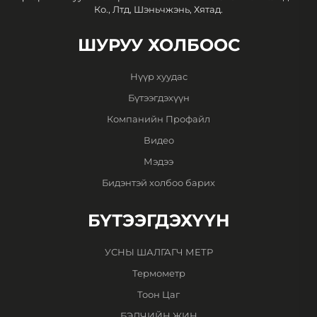
Ко., Лтд, Шэньчжэнь, Хятад.
ШУРУУ ХОЛБООС
Нүүр хуудас
Бүтээгдэхүүн
Компанийн Профайл
Видео
Мэдээ
Бидэнтэй холбоо барих
БҮТЭЭГДЭХҮҮН
УСНЫ ШАЛГАГЧ МЕТР
Термометр
Тоон Цаг
БЭЛЧИЙН ЖИН