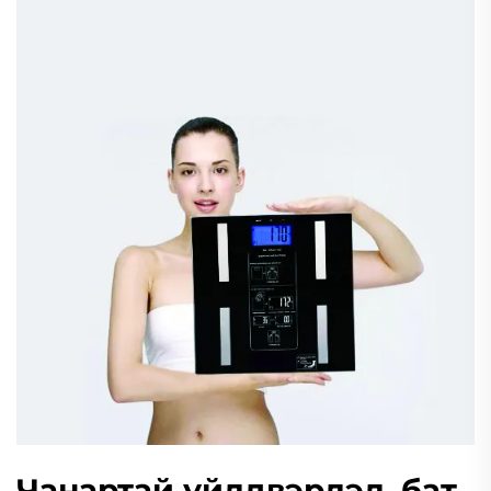
Чанартай үйлдвэрлэл, бат