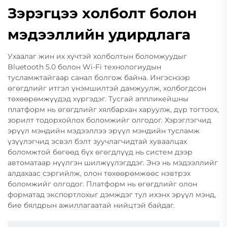
Зэрэгцээ холболт болон
мэдээллийн удирдлага
Ухаалаг жин их хүчтэй холболтын боломжуудыг
Bluetooth 5.0 болон Wi-Fi технологиудын
тусламжтайгаар санал болгож байна. Ингэснээр
өгөгдлийг итгэл үнэмшилтэй дамжуулж, холбогдсон
төхөөрөмжүүдэд хүргэдэг. Тусгай аппликейшны
платформ нь өгөгдлийг хялбархан харуулж, дүр тогтоох,
зорилт тодорхойлох боломжийг олгодог. Хэрэглэгчид
эрүүл мэндийн мэдээллээ эрүүл мэндийн тусламж
үзүүлэгчид эсвэл бэлт зуучлагчидтай хуваалцах
боломжтой бөгөөд бүх өгөгдлүүд нь систем дээр
автоматаар нүүлгэн шилжүүлэгддэг. Энэ нь мэдээллийг
алдахаас сэргийлж, олон төхөөрөмжөөс нэвтрэх
боломжийг олгодог. Платформ нь өгөгдлийг олон
форматад экспортлохыг дэмждэг тул ихэнх эрүүл мэнд,
бие бялдрын ажиллагаатай нийцтэй байдаг.