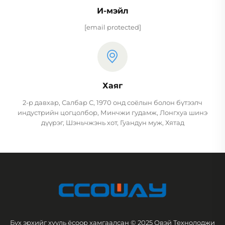
И-мэйл
[email protected]
Хаяг
2-р давхар, Салбар С, 1970 онд соёлын болон бүтээлч
индустрийн цогцолбор, Минчжи гудамж, Лонгхуа шинэ
дүүрэг, Шэньчжэнь хот, Гуандун муж, Хятад
Бүх эрхийг хууль ёсоор хамгаалсан © 2025 Овэй Технолоджи