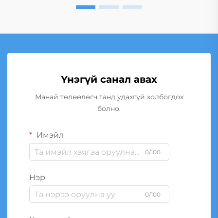
Үнэгүй санал авах
Манай төлөөлөгч танд удахгүй холбогдох
болно.
Имэйл
0/100
Нэр
0/100