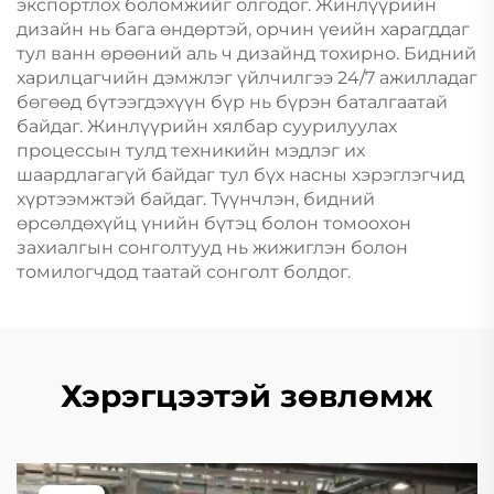
экспортлох боломжийг олгодог. Жинлүүрийн
дизайн нь бага өндөртэй, орчин үеийн харагддаг
тул ванн өрөөний аль ч дизайнд тохирно. Бидний
харилцагчийн дэмжлэг үйлчилгээ 24/7 ажилладаг
бөгөөд бүтээгдэхүүн бүр нь бүрэн баталгаатай
байдаг. Жинлүүрийн хялбар суурилуулах
процессын тулд техникийн мэдлэг их
шаардлагагүй байдаг тул бүх насны хэрэглэгчид
хүртээмжтэй байдаг. Түүнчлэн, бидний
өрсөлдөхүйц үнийн бүтэц болон томоохон
захиалгын сонголтууд нь жижиглэн болон
томилогчдод таатай сонголт болдог.
Хэрэгцээтэй зөвлөмж