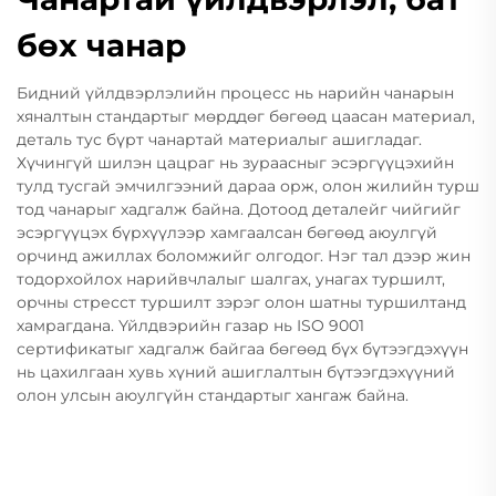
бөх чанар
Бидний үйлдвэрлэлийн процесс нь нарийн чанарын
хяналтын стандартыг мөрддөг бөгөөд цаасан материал,
деталь тус бүрт чанартай материалыг ашигладаг.
Хүчингүй шилэн цацраг нь зураасныг эсэргүүцэхийн
тулд тусгай эмчилгээний дараа орж, олон жилийн турш
тод чанарыг хадгалж байна. Дотоод деталейг чийгийг
эсэргүүцэх бүрхүүлээр хамгаалсан бөгөөд аюулгүй
орчинд ажиллах боломжийг олгодог. Нэг тал дээр жин
тодорхойлох нарийвчлалыг шалгах, унагах туршилт,
орчны стресст туршилт зэрэг олон шатны туршилтанд
хамрагдана. Үйлдвэрийн газар нь ISO 9001
сертификатыг хадгалж байгаа бөгөөд бүх бүтээгдэхүүн
нь цахилгаан хувь хүний ашиглалтын бүтээгдэхүүний
олон улсын аюулгүйн стандартыг хангаж байна.