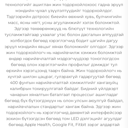
технологийг ашиглан жин тодорхойлохоос гадна эрүүл
мэндийн чухал үзүүлэлтүүдийг тодорхойлдог.
Тэдгээрийн дотроос биеийн өөхний хувь, булчингийн
масс, ясны нягт, усны агууламжийг хэлэх боломжтой.
Эдгээр төхөөрөмжүүд нь блютүүт технологийн
тусламжтайгаар ухаалаг утас болон дасгалын аппуудтай
холбогдох бөгөөд хэрэглэгчид бодит цагийн дагуу
эрүүл мэндийн явцыг хянах боломжийг олгодог. Эдгээр
жин тодорхойлогч нь нарийвчилж хэмжих боломжтой
өндөр нарийвчлалтай мэдрэгчүүдээр тоноглогдсон
бөгөөд олон хэрэглэгчийн профилыг дэмждэг тул
өрхийн хэрэгцээнд таарч байна. Жин тодорхойлогч нь
хүчтэй шилэн цацраг, гулзрахгүй гадаргуутай бөгөөд
400 фунтын нарийвчлалтай хэмжилтийг хангахуйц
калибрын тохируулгатай байдаг. Бидний үйлдвэрт
чанарын хяналтын баталгаат процессыг ашигладаг
бөгөөд бүх бүтээгдэхүүн нь олон улсын аюулгүй байдал,
нарийвчлалын стандартыг хангаж байна. Эдгээр жин
тодорхойлогч нь хэрэглэгчид дөхөмтэй интерфейсээр
зохион бүтээгдсэн бөгөөд том LED дэлгэцийг агуулдаг
бөгөөд Apple Health, Google Fit, Fitbit зэрэг алдартай