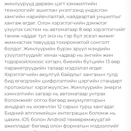
жинлүүрүүд дөрвөн цэгт хэмжилтийн
технологийг ашиглан үнэлгээнд үндэслэн
хамгийн нарийвчлалтай, найдвартай уншилтыг
хангаж өгдөг. Олон хэрэглэгчийн дэмжлэг
үзүүлэх систем нь автоматаар 8 өөр хэрэглэгчийг
таниж чаддаг тул энэ нь гэр бүл эсвэл жижиг
жимнастик төвүүдэд тохиромжтой сонголт
болдог. Жинлүүрийн бүрэн эрүүл мэндийн
үзүүлэлтүүдийг хянах чадвар нь энгийн жин
тодорхойлохоос хэтэрч, биеийн бүтцийн 13 өөр
параметрүүдийн талаар мэдээлэл өгдөг.
Хэрэглэгчийн аюулгүй байдлыг хангахын тулд
бид өгөгдлийн шифрлэлтийн цэргийн стандарт
протоколыг хэрэгжүүлсэн. Жинлүүрийн энерги
хэмнэлтийн загвар нь автоматаар унтрах
боломжийг олгох бөгөөд аккумуляторын
амьдрал нь ихэвчлэн 12 сарын турш хангадаг.
Бидний аппликейшн интеграцын боломж нь
цахим, iOS болон Android төхөөрөмжүүдтэй
ажилладаг бөгөөд олон форматын мэдээллийг