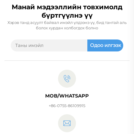
Манай мэдээллийн товхимолд
бүртгүүлнэ үү
Хэрэв танд асуулт байвал имэйл үлдээнэ үү, бид тантай аль
болох хурдан холбогдох болно
Одоо илгээх
MOB/WHATSAPP
+86-0755-86109915