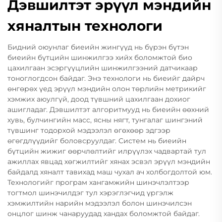
Дэвшилтэт эрүүл мэндийн
хяналтын технологи
Бидний оюунлаг биеийн жингүүд нь бүрэн бүтэн
биеийн бүтцийн шинжилгээ хийх боломжтой био
цахилгаан эсэргүүцлийн шинжилгээний датчикаар
тоноглогдсон байдаг. Энэ технологи нь биеийг дайрч
өнгөрөх үед эрүүл мэндийн олон төрлийн метрикийг
хэмжих аюулгүй, доод түвшний цахилгаан дохиог
ашигладаг. Дэвшилтэт алгоритмууд нь биеийн өөхний
хувь, булчингийн масс, ясны нягт, тунгалаг шингэний
түвшинг тодорхой мэдээлэл өгөхөөр эдгээр
өгөгдлүүдийг боловсруулдаг. Систем нь биеийн
бүтцийн жижиг өөрчлөлтийг илрүүлэх чадвартай тул
ажиллах явцад хөгжилтийг хянах эсвэл эрүүл мэндийн
байдалд хяналт тавихад маш чухал ач холбогдолтой юм.
Технологийг програм хангамжийн шинэчлэлтээр
тогтмол шинэчилдэг тул хэрэглэгчид үргэлж
хэмжилтийн нарийн мэдээлэл болон шинэчилсэн
онцлог шинж чанаруудад хандах боломжтой байдаг.