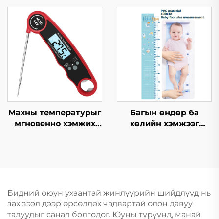
Bluetooth усны чанар
шалгагч
Махны температурыг
Багын өндөр ба
мгновенно хэмжих
хөлийн хэмжээг
термометр
хэмжих багаж
Бидний оюун ухаантай жинлүүрийн шийдлүүд нь
зах зээл дээр өрсөлдөх чадвартай олон давуу
талуудыг санал болгодог. Юуны түрүүнд, манай