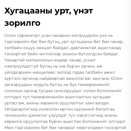
Хугацааны урт, үнэт
зорилго
Олон параметрт усан чанарын метрүүдийн үнэ нь
тэдгээрийн бат бөх бүтэц, урт хугацааны бат бөх чанар,
талбайн хэцүү нөхцөл байдал, давтамжтай ашиглахад
тэсвэртэй байх чиглэлээр зохион бүтээгдсэн байдаг.
Чанартай материалын өндөр чанар, усныг
нэвтрүүлдэггүй бүтэц нь иж бүрэн орчин, аж
үйлдвэрийн нөхцөлөөс эхлээд гадаа талбайн ажил
хүртэлх орчинд найдвартай ажиллагааг хангана. Олон
загваруудын модуль бүтэц нь бүх төхөөрөмжийг
солихын оронд тусдаа сенсоруудыг солих боломжийг
олгодог тул төхөөрөмжийн ашиглалтын хугацааг
уртасгаж, анхны хөрөнгө оруулалтыг хамгаалдаг.
Үйлдвэрлэгчид ихэвчлэн өргөн хүрээний баталгаа,
техникийн дэмжлэг үзүүлдэг тул хэрэглэгчид анхны
хөрөнгө оруулалтаа бүрэн ашиглах боломжийг олгодог.
Мөн тэдгээрийн бат бөх чанарыг мөргөлдөөн тэсвэртэй