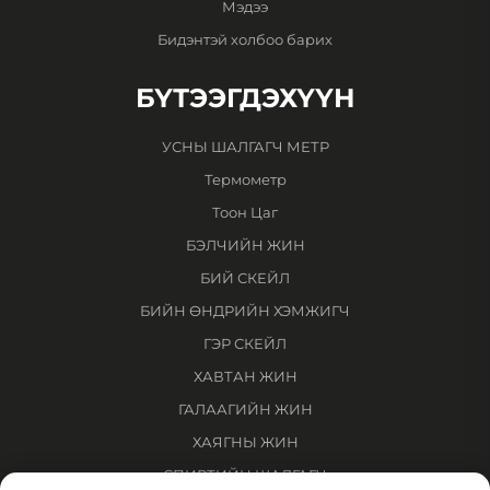
Мэдээ
Бидэнтэй холбоо барих
БҮТЭЭГДЭХҮҮН
УСНЫ ШАЛГАГЧ МЕТР
Термометр
Тоон Цаг
БЭЛЧИЙН ЖИН
БИЙ СКЕЙЛ
БИЙН ӨНДРИЙН ХЭМЖИГЧ
ГЭР СКЕЙЛ
ХАВТАН ЖИН
ГАЛААГИЙН ЖИН
ХАЯГНЫ ЖИН
СПИРТИЙН ШАЛГАГЧ