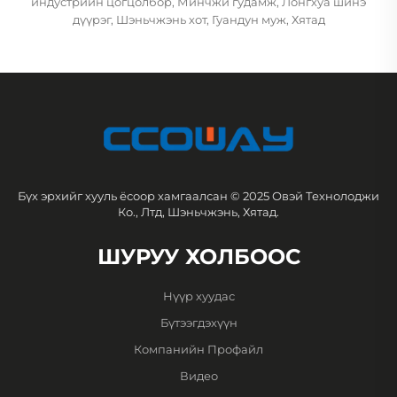
индустрийн цогцолбор, Минчжи гудамж, Лонгхуа шинэ
дүүрэг, Шэньчжэнь хот, Гуандун муж, Хятад
Бүх эрхийг хууль ёсоор хамгаалсан © 2025 Овэй Технолоджи
Ко., Лтд, Шэньчжэнь, Хятад.
ШУРУУ ХОЛБООС
Нүүр хуудас
Бүтээгдэхүүн
Компанийн Профайл
Видео