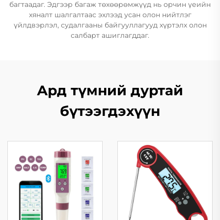
багтаадаг. Эдгээр багаж төхөөрөмжүүд нь орчин үеийн
хяналт шалгалтаас эхлээд усан олон нийтлэг
үйлдвэрлэл, судалгааны байгууллагууд хүртэлх олон
салбарт ашиглагддаг.
Ард түмний дуртай
бүтээгдэхүүн