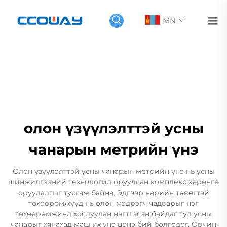
MN
олон үзүүлэлттэй усны
чанарын метрийн үнэ
Олон үзүүлэлттэй усны чанарын метрийн үнэ нь усны
шинжилгээний технологид оруулсан комплекс хөрөнгө
оруулалтыг тусгаж байна. Эдгээр нарийн төвөгтэй
төхөөрөмжүүд нь олон мэдрэгч чадварыг нэг
төхөөрөмжинд хослуулан нэгтгэсэн байдаг тул усны
чанарыг хянахад маш их үнэ цэнэ бий болгодог. Орчин