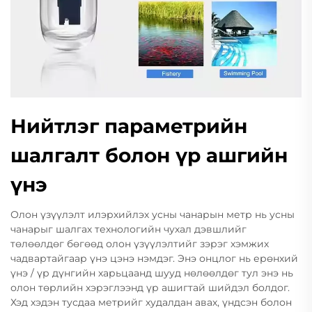
Нийтлэг параметрийн
шалгалт болон үр ашгийн
үнэ
Олон үзүүлэлт илэрхийлэх усны чанарын метр нь усны
чанарыг шалгах технологийн чухал дэвшлийг
төлөөлдөг бөгөөд олон үзүүлэлтийг зэрэг хэмжих
чадвартайгаар үнэ цэнэ нэмдэг. Энэ онцлог нь ерөнхий
үнэ / үр дүнгийн харьцаанд шууд нөлөөлдөг тул энэ нь
олон төрлийн хэрэглээнд үр ашигтай шийдэл болдог.
Хэд хэдэн тусдаа метрийг худалдан авах, үндсэн болон