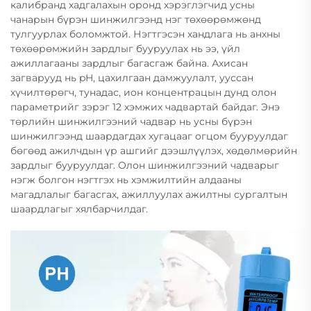
калибранд хадгалахын оронд хэрэглэгчид усны
чанарын бүрэн шинжилгээнд нэг төхөөрөмжөнд
тулгуурлах боломжтой. Нэгтгэсэн хандлага нь анхны
төхөөрөмжийн зардлыг бууруулах нь ээ, үйл
ажиллагааны зардлыг багасгаж байна. Ахисан
загварууд нь pH, цахилгаан дамжуулалт, ууссан
хүчилтөрөгч, тунадас, ион концентрацын дунд олон
параметрийг зэрэг 12 хэмжих чадвартай байдаг. Энэ
төрлийн шинжилгээний чадвар нь усны бүрэн
шинжилгээнд шаардагдах хугацааг огцом бууруулдаг
бөгөөд ажилчдын үр ашгийг дээшлүүлэх, хөдөлмөрийн
зардлыг бууруулдаг. Олон шинжилгээний чадварыг
нэгж болгон нэгтгэх нь хэмжилтийн алдааны
магадлалыг багасгах, ажиллуулах ажилтны сургалтын
шаардлагыг хялбарчилдаг.