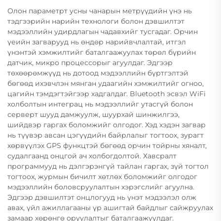
Олон параметрт усны чанарын метрүүдийн үнэ нь
тэдгээрийн нарийн технологи болон дэвшилтэт
мэдээллийн удирдлагын чадавхийг тусгадаг. Орчин
үеийн загварууд нь өндөр нарийвчлалтай, итгэл
үнэнтэй хэмжилтийг баталгаажуулах төрөл бүрийн
датчик, микро процессорыг агуулдаг. Эдгээр
төхөөрөмжүүд нь дотоод мэдээллийн бүртгэлтэй
бөгөөд ихэвчлэн мянган удаагийн хэмжилтийг огноо,
цагийн тэмдэгтэйгээр хадгалдаг. Bluetooth эсвэл WiFi
холболтын интеграц нь мэдээллийг утасгүй болон
серверт шууд дамжуулж, шуурхай шинжилгээ,
шийдвэр гаргах боломжийг олгодог. Хэд хэдэн загвар
нь түүвэр авсан цэгүүдийн байрлалыг тогтоох, зурагт
хөрвүүлэх GPS функцтэй бөгөөд орчин тойрны хяналт,
судалгаанд онцгой ач холбогдолтой. Хавсралт
программууд нь дэлгэрэнгүй тайлан гаргах, зүй тогтол
тогтоох, журмын бичилт хөтлөх боломжийг олгодог
мэдээллийн боловсруулалтын хэрэгслийг агуулна.
Эдгээр дэвшилтэт онцлогууд нь үнэт мэдээлэл олж
авах, үйл ажиллагааны үр ашигтай байдлыг сайжруулах
замаар хөрөнгө оруулалтыг баталгаажуулдаг.