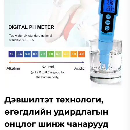
Дэвшилтэт технологи,
өгөгдлийн удирдлагын
онцлог шинж чанарууд