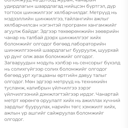
удирдлагын шаардлагад нийцсэн бүртгэл, дүр
тогтоох шинжилгээг хялбарчилдаг. Метрүүд нь
мэдээллийн шинжилгээ, тайлангийн ажлыг
хялбарчилсан нэгэнтэй программ хангамжийг
агуулж байдаг. Эдгээр төхөөрөмжийн зөөврийн
чанар нь талбай дээрх шинжилгээг хийх
боломжийг олгодог бөгөөд лабораторийн
шинжилгээний шаардлагыг бууруулж, шуурхай
үр дүнг олж авах боломжийг олгодог.
Загваруудын модуль хэлбэр нь сенсорыг бүхэлд
нь солихгүйгээр солих боломжийг олгодог
бөгөөд урт хугацааны өртгийн давуу талыг
олгодог. Мөн эдгээр метрүүд нь техникийн
тусламж, калибрын үйлчилгээ зэрэг
үйлчилгээний дэмжлэгтэйгээр ирдэг. Чанартай
метрт хөрөнгө оруулалт хийх нь ажиллах хүчний
зардлыг бууруулах, нарийн төгс хэмжилт хийх,
ажлын үр ашгийг сайжруулах боломжийг
олгодог.