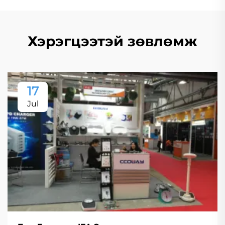
Хэрэгцээтэй зөвлөмж
17
Jul