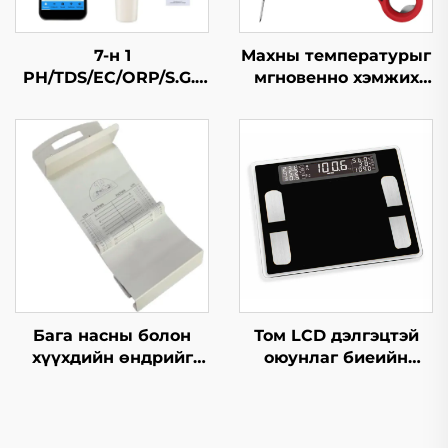
7-н 1
Махны температурыг
PH/TDS/EC/ORP/S.G./
мгновенно хэмжих
Давсжилт/Темп
термометр
Bluetooth усны чанар
шалгагч
Бага насны болон
Том LCD дэлгэцтэй
хүүхдийн өндрийг
оюунлаг биеийн
хэмжих мат
өөхний жинлүүр