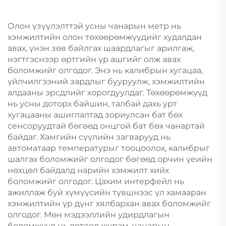
Олон үзүүлэлттэй усны чанарын метр нь
хэмжилтийн олон төхөөрөмжүүдийг худалдан
авах, үнэн зөв байлгах шаардлагыг арилгаж,
нэгтгэснээр өртгийн үр ашгийг олж авах
боломжийг олгодог. Энэ нь калибрын хугацаа,
үйлчилгээний зардлыг бууруулж, хэмжилтийн
алдааны эрсдлийг хорогдуулдаг. Төхөөрөмжүүд
нь усны доторх байшин, талбай дахь урт
хугацааны ашиглалтад зориулсан бат бөх
сенсоруудтай бөгөөд онцгой бат бөх чанартай
байдаг. Хамгийн сүүлийн загварууд нь
автоматаар температурыг тооцоолох, калибрыг
шалгах боломжийг олгодог бөгөөд орчин үеийн
нөхцөл байдалд нарийн хэмжилт хийх
боломжийг олгодог. Цахим интерфейл нь
ажиллаж буй хүмүүсийн түвшнээс үл хамааран
хэмжилтийн үр дүнг хялбархан авах боломжийг
олгодог. Мөн мэдээллийн удирдлагын
боломжууд нь дотоод журам, чанарын