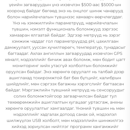
үеийн загваруудын үнэ ихэвчлэн $500-аас $5000-ын
хооронд байдаг бөгөөд энэ нь онцлог шинж чанарууд
болон нарийвчлалын түвшнээс хамаарч өөрчлөгддөг.
Үнэ нь хэмжилтийн параметрүүд, нарийвчлалын
түвшин, нэмэлт функциональ боломжууд зэргээс
хамааран ялгаатай байдаг. Эдгээр метрүүд нь зэрэг
хэмжиж чаддаг гол параметрүүдэд pH, цахилгаан
дамжуулалт, ууссан хүчилтөрөгч, температур, тунадасыг
багтаадаг. Ахлах ангиллын загваруудад ихэвчлэн GPS
хяналт, мэдээллийг бичиж авах боломж, мөн бодит цагт
мониторинг хийх утасгүй холболтын боломжийг
оруулсан байдаг. Энэ хөрөнгө оруулалт нь талбай дээр
ашиглахад тохиромжтой бат бөх бүтцийг, калибрын
шийдлийг, мөн сэргээх багажны хэрэгслийг багтаасан
байдаг. Мэргэжлийн түвшний метрүүд нь сенсоруудыг
солих боломжтойгоор загварчилсан байдаг тул
төхөөрөмжийн ашиглалтын хугацааг уртасгаж, анхны
хөрөнгө оруулалтыг хамгаалдаг. Үнэний түвшин нь мөн
мэдээллийг хадгалах дотоод санах ой, мэдээлэл
шилжүүлэх USB холболт, мөн мэдээллийн шинжилгээ
хийхэд зориулсан нийтлэг программ хангамжийг