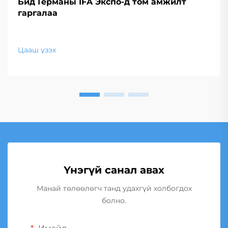
Бид Германы IFA Экспо-д том амжилт
гаргалаа
Цааш үзэх
Үнэгүй санал авах
Манай төлөөлөгч танд удахгүй холбогдох
болно.