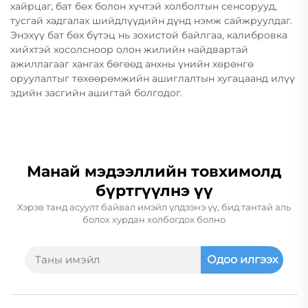
хайрцаг, бат бөх болон хүчтэй холболтын сенсорууд,
тусгай хадгалах шийдлүүдийн дүнд нэмж сайжруулдаг.
Энэхүү бат бөх бүтэц нь зохистой байлгаа, калибровка
хийхтэй хосолсноор олон жилийн найдвартай
ажиллагааг хангах бөгөөд анхны үнийн хөрөнгө
оруулалтыг төхөөрөмжийн ашиглалтын хугацаанд илүү
эдийн засгийн ашигтай болгодог.
Манай мэдээллийн товхимолд
бүртгүүлнэ үү
Хэрэв танд асуулт байвал имэйл үлдээнэ үү, бид тантай аль
болох хурдан холбогдох болно
Одоо илгээх