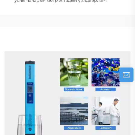
усны чанарын метр хятадын үйлдвэрлэгч