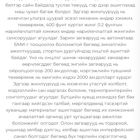
бялтэр сайн байдалд туслах төвүүд, гэр дээр ашиглахад
маш чухал багаж болдог. Эдгээр жинлүүрүүд нь
ихэвчлэн ультра цуурай эсвэл механик өндөр хэмжих
төхөөрөмж, 400 фунт хүртэл жинг 0.2 фунтын
нарийвчлалтай хэмжих өндөр нарийвчлалтай жингийн
сенсоруудыг агуулдаг. Зарим загварууд нь автоматаар
БМИ-г тооцоолох боломжтой бөгөөд эмнэлгийн
ажилтнуудад, спортын дургүйчдэд онцгой ашигтай
байдаг. Үнэ нь онцлог шинж чанаруудаас хамааран
өөрчлөгддөг бөгөөд энгийн загварууд нь
ойролцоогоор 200 ам.доллар, мэргэжлийн түвшний
төхөөрөмж нь хамгийн ихдээ 2000 ам.долларт хүрдэг.
Эдгээр жинлүүрүүд нь ихэвчлэн утасгүй холболт,
мэдээллийн сан хадгалах боломж, термопринтерийн
сонголтуудыг агуулдаг. Бүтцийн хувьд ихэнхдээ бат бөх
гангаар хийгдсэн талбай, мөргөлдөөнд тэсвэртэй
хуванцар материалыг ашигладаг бөгөөд их хэмжээний
ачаалалтай орчинд урт хугацаагаар ажиллах
боломжийг олгодог. Олон загварууд нь тодорхой,
уншихад хялбар дэлгэц, хялбар ашиглах интерфейсийг
санал болгодог бөгөөд бүх төрлийн хэрэглэгчид