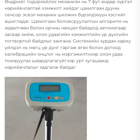
Өндрийг тодорхойлох механизм нь 7 фут өндөр хүртэл
нарийвчлалтай хэмжилт хийдэг цахилгаан дууны
сенсор эсвэл механик шилжих бүрэлдэхүүн хэсгийг
ашигладаг. Цахилгаан боловсруулалтын алгоритм нь
хөдөлгөөн болон орчны нөхцөл байдалд автоматаар
засвар хийж, олон удаагийн хэмжилтийн үр дүнгийн
тогтвортой байдлыг хангана. Системийн хурдан хариу
үйлдэл нь мөгц үр дүнг гаргаж өгөх болон дотоод
калибрацийн онцлог нь мэргэжилтнээр олон удаа
тохируулах шаардлагагүйгээр урт хугацаанд
нарийвчлалыг хадгалж байдаг.