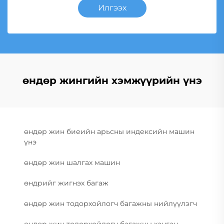
Илгээх
өндөр жингийн хэмжүүрийн үнэ
өндөр жин биеийн арьсны индексийн машин
үнэ
өндөр жин шалгах машин
өндрийг жигнэх багаж
өндөр жин тодорхойлогч багажны нийлүүлэгч