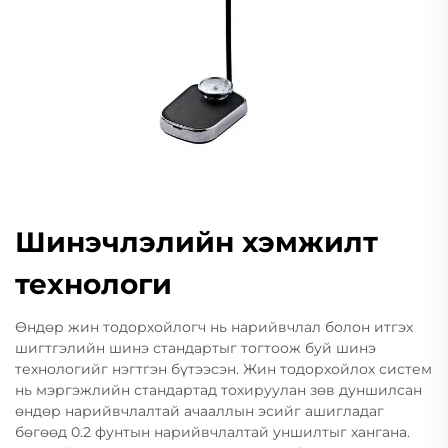
Шинэчлэлийн хэмжилт
технологи
Өндөр жин тодорхойлогч нь нарийвчлал болон итгэх
шигтгэлийн шинэ стандартыг тогтоож буй шинэ
технологийг нэгтгэн бүтээсэн. Жин тодорхойлох систем
нь мэргэжлийн стандартад тохируулан зөв дуншилсан
өндөр нарийвчлалтай ачааллын эсийг ашигладаг
бөгөөд 0.2 фунтын нарийвчлалтай уншилтыг хангана.