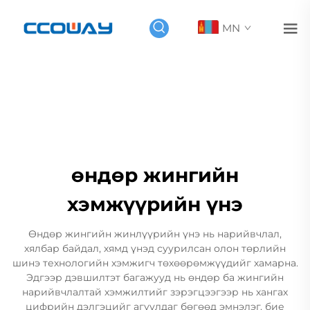
MN
өндөр жингийн
хэмжүүрийн үнэ
Өндөр жингийн жинлүүрийн үнэ нь нарийвчлал,
хялбар байдал, хямд үнэд суурилсан олон төрлийн
шинэ технологийн хэмжигч төхөөрөмжүүдийг хамарна.
Эдгээр дэвшилтэт багажууд нь өндөр ба жингийн
нарийвчлалтай хэмжилтийг зэрэгцээгээр нь хангах
цифрийн дэлгэцийг агуулдаг бөгөөд эмнэлэг, бие