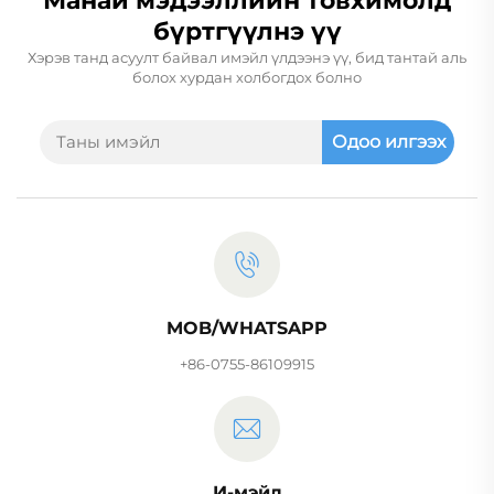
Манай мэдээллийн товхимолд
бүртгүүлнэ үү
Хэрэв танд асуулт байвал имэйл үлдээнэ үү, бид тантай аль
болох хурдан холбогдох болно
Одоо илгээх
MOB/WHATSAPP
+86-0755-86109915
И-мэйл