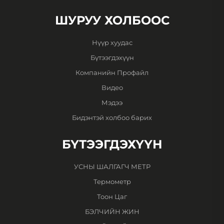
ШУРУУ ХОЛБООС
Нүүр хуудас
Бүтээгдэхүүн
Компанийн Профайл
Видео
Мэдээ
Бидэнтэй холбоо барих
БҮТЭЭГДЭХҮҮН
УСНЫ ШАЛГАГЧ МЕТР
Термометр
Тоон Цаг
БЭЛЧИЙН ЖИН