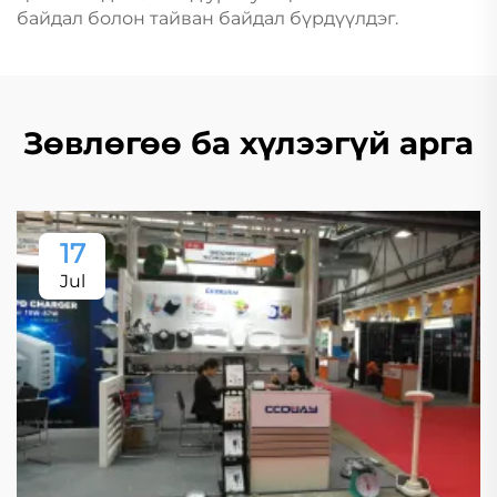
байдал болон тайван байдал бүрдүүлдэг.
Зөвлөгөө ба хүлээгүй арга
17
Jul