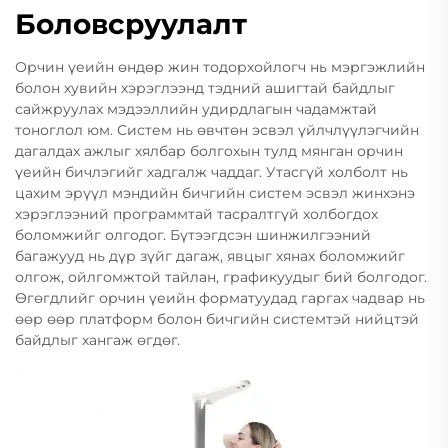
Боловсруулалт
Орчин үеийн өндөр жин тодорхойлогч нь мэргэжлийн
болон хувийн хэрэглээнд тэдний ашигтай байдлыг
сайжруулах мэдээллийн удирдлагын чадамжтай
тоноглол юм. Систем нь өвчтөн эсвэл үйлчлүүлэгчийн
дагалдах ажлыг хялбар болгохын тулд мянган орчин
үеийн бичлэгийг хадгалж чаддаг. Утасгүй холболт нь
цахим эрүүл мэндийн бичгийн систем эсвэл жинхэнэ
хэрэглээний программтай тасралтгүй холбогдох
боломжийг олгодог. Бүтээгдсэн шинжилгээний
багажууд нь дүр зүйг дагаж, явцыг хянах боломжийг
олгож, ойлгомжтой тайлан, графикуудыг бий болгодог.
Өгөгдлийг орчин үеийн форматуудад гаргах чадвар нь
өөр өөр платформ болон бичгийн системтэй нийцтэй
байдлыг хангаж өгдөг.