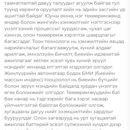
таамаглалтай давуу талуудыг агуулж байгаа тул
түүнд хөрөнгө оруулалт хийх нь эдийн засгийн үр
ашигтай байдаг. Юуны өмнө, нэг төхөөрөмжөнд
өндөр болон жингийн хэмжилтийг нэгтгэснээр
үнэлгээний процессыг хурдасгаж, чухал цаг
хэмнэх, олон төхөөрөмж хэрэглэх шаардлагыг
багасгадаг. Тоон технологи нь хэмжилтийн явцад
нарийвчлалыг баталгаажуулж, хүний алдааг
арилгаж, эмнэлзүйн бичилт, биеийн идэвхитэй
ажиллагааг хөтлөх эсвэл хувь хүний эрүүл
мэндийг хянахад итгэлтэй мэдээлэл олгодог.
Жинлүүрийн автоматаар бодох БМИ (биеийн
массын индекс) тооцоолол нь биеийн бүтцийг
болон эрүүл мэндийн байдалд хурдан үнэлгээ
өгөх боломжийг олгодог. Төхөөрөмжүүдийн бат
бөх чанар нь тэдгээрийг бага зэрэг засвар
үйлчилгээтэй байлгах боломжийг олгож,
хугацааны дагуу нийт эзэмшилтийн зардлыг
бууруулдаг. Олон загварууд нь урт хугацаатай
ажиллах баттерей эсвэл сүлжээний хүчдэл дээр