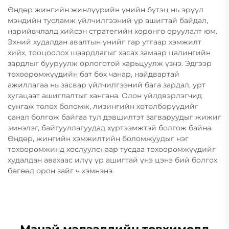
Өндөр жингийн жинлүүрийн үнийн бүтэц нь эрүүл
мэндийн тусламж үйлчилгээний үр ашигтай байдал,
нарийвчлалд хийсэн стратегийн хөрөнгө оруулалт юм.
Эхний худалдан авалтын үнийг гар утгаар хэмжилт
хийх, тооцоолох шаардлагыг хасах замаар цалингийн
зардлыг бууруулж орлоготой харьцуулж үзнэ. Эдгээр
төхөөрөмжүүдийн бат бөх чанар, найдвартай
ажиллагаа нь засвар үйлчилгээний бага зардал, урт
хугацаат ашиглалтыг хангана. Олон үйлдвэрлэгчид
сунгаж төлөх боломж, лизингийн хөтөлбөрүүдийг
санал болгож байгаа тул дэвшилтэт загваруудыг жижиг
эмнэлэг, байгууллагуудад хүртээмжтэй болгож байна.
Өндөр, жингийн хэмжилтийн боломжуудыг нэг
төхөөрөмжинд хослуулснаар тусдаа төхөөрөмжүүдийг
худалдан авахаас илүү үр ашигтай үнэ цэнэ бий болгох
бөгөөд орон зайг ч хэмнэнэ.