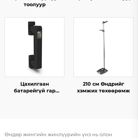
тоолуур
Цахилгаан
210 см Өндрийг
батарейгүй гар
хэмжих төхөөрөмж
багажны жинлүүр
Өндөр жингийн жинлүүрийн үнэ нь олон