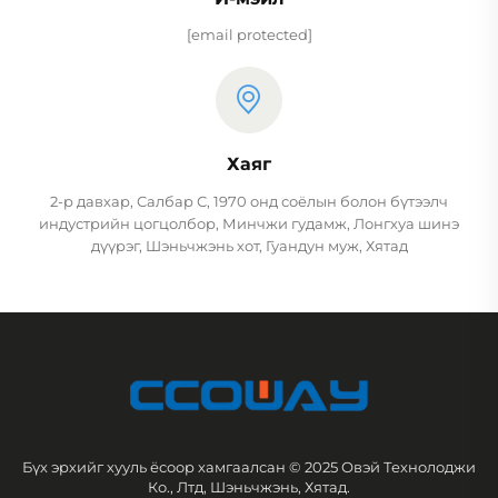
[email protected]
Хаяг
2-р давхар, Салбар С, 1970 онд соёлын болон бүтээлч
индустрийн цогцолбор, Минчжи гудамж, Лонгхуа шинэ
дүүрэг, Шэньчжэнь хот, Гуандун муж, Хятад
Бүх эрхийг хууль ёсоор хамгаалсан © 2025 Овэй Технолоджи
Ко., Лтд, Шэньчжэнь, Хятад.