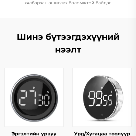
хялбархан ашиглах боломжтой байдаг.
Шинэ бүтээгдэхүүний
нээлт
Эргэлтийн урвуу
Урд/Хугацаа тоолуур