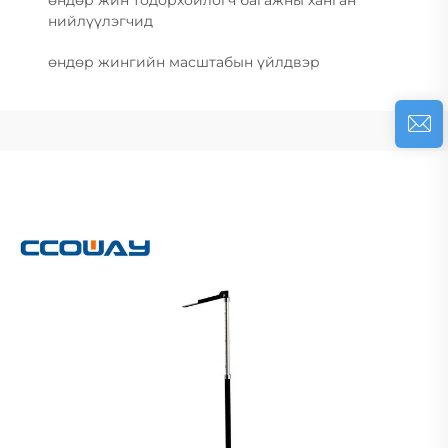
өндөр жин тодорхойлогч багажны ханган
нийлүүлэгчид
өндөр жингийн масштабын үйлдвэр