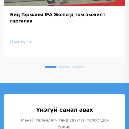
Бид Германы IFA Экспо-д том амжилт
гаргалаа
Цааш үзэх
Үнэгүй санал авах
Манай төлөөлөгч танд удахгүй холбогдох
болно.