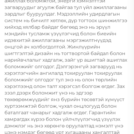
ажиллах боломжтой, энерги хэмнэлттэй
загваруудыг агуулж байгаа тул үйл ажиллагааны
зардлыг бууруулдаг. Мэдээллийн удирдлагын
систем нь бичилт хөтлөх, дүр тогтоох шинжилгээ
хийхэд хялбар байдаг бөгөөд энэ нь эрүүл
мэндийн тусламж үзүүлэгчид болон биеийн
идэвхитэй ажиллагааны мэргэжилтнүүдэд
онцгой ач холбогдолтой. Жинлүүрийн
шигтгэлтэй дизайн нь тогтвортой байдал болон
нарийвчлалыг хадгалж, зайг үр ашигтай ашиглах
боломжийг олгодог. Дэлгэрэнгүй загварууд нь
хэрэглэгчийн ангилалд тохируулан тохируулах
боломжийг олгодог тул энэ нь олон төрлийн
хэрэглээнд олон талт хэрэгсэл болгож өгдөг. Зах
зээл дээрх боломжит үнэ нь эдгээр
төхөөрөмжүүдийг янз бүрийн төсөвтэй хүмүүст
хүртээмжтэй болгож, чухал онцлогууд болон
баталгаат чанарыг хадгалж өгдөг. Гарантийн
хамрагдах хүрээ болон үйлчлүүлэгчид үзүүлэх
дэмжлэг нь энэ хөрөнгө оруулалтад нэмэлт үнэ
цэнэ нэмдэг бөгөөд урт хугацааны хангалттай