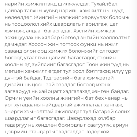
нарийн хэмжилтэнд шилжүүлдэг. Тухайлбал,
цайвар талхны хувьд нарийн хэмжилт нь шууд
нөлөөлдөг. Жингийн нэгжийг хөрвүүлэх боломж
нь тооцоолол хийх шаардлагыг арилгаж, цаг
хэмнэж, алдааг багасгадаг. Хэсгийн хэмжээг
зохицуулах нь хялбар бөгөөд энгийн хооллолтыг
дэмждэг. Хоосон жин тогтоох функц нь ижил
саванд олон орц хэмжих боломжийг олгодог
бөгөөд угаалгын цагийг багасгадог, гэрийн
хоолны эд зүйлсийг багасгадог. Тоон жингүүд нь
мөгцөн хэмжилт өгдөг тул хоол бэлтгэхэд илүү үр
дүнтэй байдаг. Тэдгээрийн бага хэмжээтэй
дизайн нь цөөн зай эзэлдэг бөгөөд ихэнх
загварууд нь хайрцагт хадгалахад хөнгөн байдаг.
Орчин үеийн хоолны жингийн бат бөх чанар нь
урт хугацааны найдвартай ажиллагааг хангаж,
энерги хэмнэлттэй ажилладаг тул батарей солих
шаардлагыг багасгадаг. Цэвэрлэхэд хялбар
гадаргуу нь хөндлөн бохирдлыг саатуулж, ариун
цэврийн стандартыг хадгалдаг. Тодорхой