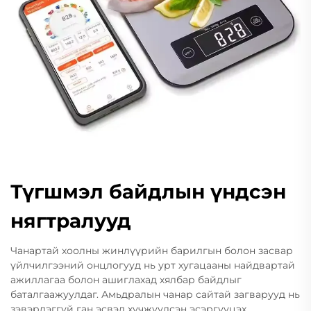
Түгшмэл байдлын үндсэн
нягтралууд
Чанартай хоолны жинлүүрийн барилгын болон засвар
үйлчилгээний онцлогууд нь урт хугацааны найдвартай
ажиллагаа болон ашиглахад хялбар байдлыг
баталгаажуулдаг. Амьдралын чанар сайтай загварууд нь
зэвэрдэггүй ган эсвэл хүчжүүлсэн эсэргүүцэх