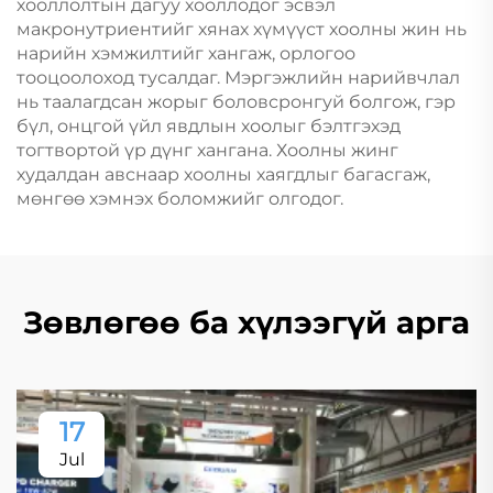
хооллолтын дагуу хооллодог эсвэл
макронутриентийг хянах хүмүүст хоолны жин нь
нарийн хэмжилтийг хангаж, орлогоо
тооцоолоход тусалдаг. Мэргэжлийн нарийвчлал
нь таалагдсан жорыг боловсронгуй болгож, гэр
бүл, онцгой үйл явдлын хоолыг бэлтгэхэд
тогтвортой үр дүнг хангана. Хоолны жинг
худалдан авснаар хоолны хаягдлыг багасгаж,
мөнгөө хэмнэх боломжийг олгодог.
Зөвлөгөө ба хүлээгүй арга
17
Jul