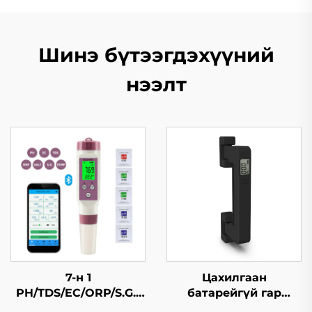
Шинэ бүтээгдэхүүний
нээлт
7-н 1
Цахилгаан
PH/TDS/EC/ORP/S.G./
батарейгүй гар
Давсжилт/Темп
багажны жинлүүр