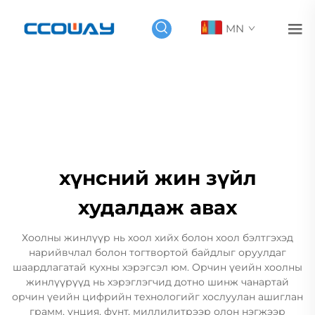
MN
хүнсний жин зүйл
худалдаж авах
Хоолны жинлүүр нь хоол хийх болон хоол бэлтгэхэд
нарийвчлал болон тогтвортой байдлыг оруулдаг
шаардлагатай кухны хэрэгсэл юм. Орчин үеийн хоолны
жинлүүрүүд нь хэрэглэгчид дотно шинж чанартай
орчин үеийн цифрийн технологийг хослуулан ашиглан
грамм, унция, фунт, миллилитрээр олон нэгжээр