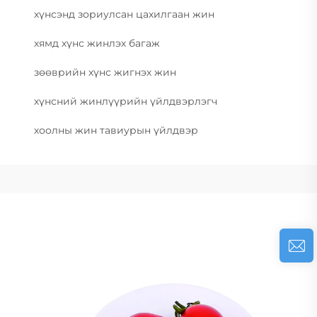
хүнсэнд зориулсан цахилгаан жин
хямд хүнс жинлэх багаж
зөөврийн хүнс жигнэх жин
хүнсний жинлүүрийн үйлдвэрлэгч
хоолны жин тавиурын үйлдвэр