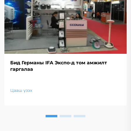
Бид Германы IFA Экспо-д том амжилт
гаргалаа
Цааш үзэх