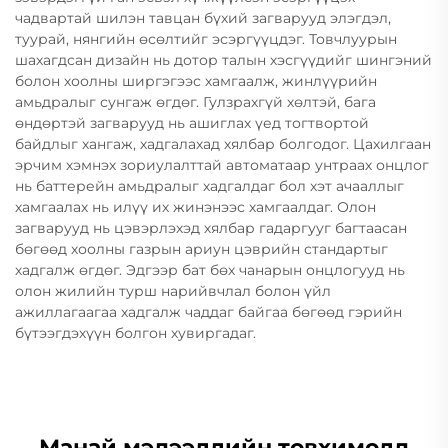
чадвартай шилэн тавцан бүхий загварууд элэгдэл,
туурай, нянгийн өсөлтийг эсэргүүцдэг. Товчлуурын
шахагдсан дизайн нь дотор талын хэсгүүдийг шингэний
болон хоолны ширгэгээс хамгаалж, жинлүүрийн
амьдралыг сунгаж өгдөг. Гулзрахгүй хөлтэй, бага
өндөртэй загварууд нь ашиглах үед тогтвортой
байдлыг хангаж, хадгалахад хялбар болгодог. Цахилгаан
эрчим хэмнэх зориулалттай автоматаар унтраах онцлог
нь баттерейн амьдралыг хадгалдаг бол хэт ачааллыг
хамгаалах нь илүү их жинэнээс хамгаалдаг. Олон
загварууд нь цэвэрлэхэд хялбар гадаргууг багтаасан
бөгөөд хоолны газрын ариун цэврийн стандартыг
хадгалж өгдөг. Эдгээр бат бөх чанарын онцлогууд нь
олон жилийн турш нарийвчлал болон үйл
ажиллагаагаа хадгалж чаддаг байгаа бөгөөд гэрийн
бүтээгдэхүүн болгон хувиргадаг.
Манай мэдээллийн товхимолд