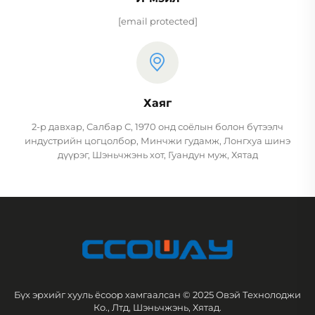
[email protected]
Хаяг
2-р давхар, Салбар С, 1970 онд соёлын болон бүтээлч
индустрийн цогцолбор, Минчжи гудамж, Лонгхуа шинэ
дүүрэг, Шэньчжэнь хот, Гуандун муж, Хятад
Бүх эрхийг хууль ёсоор хамгаалсан © 2025 Овэй Технолоджи
Ко., Лтд, Шэньчжэнь, Хятад.