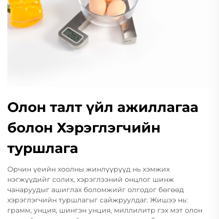
Олон талт үйл ажиллагаа
болон Хэрэглэгчийн
туршлага
Орчин үеийн хоолны жинлүүрүүд нь хэмжих
нэгжүүдийг солих, хэрэглээний онцлог шинж
чанаруудыг ашиглах боломжийг олгодог бөгөөд
хэрэглэгчийн туршлагыг сайжруулдаг. Жишээ нь:
грамм, унция, шингэн унция, миллилитр гэх мэт олон