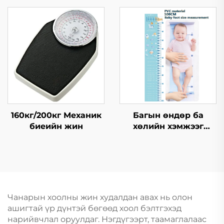
Bluetooth усны чанар
шалгагч
160кг/200кг Механик
Багын өндөр ба
биеийн жин
хөлийн хэмжээг
хэмжих багаж
Чанарын хоолны жин худалдан авах нь олон
ашигтай үр дүнтэй бөгөөд хоол бэлтгэхэд
нарийвчлал оруулдаг. Нэгдүгээрт, таамаглалаас