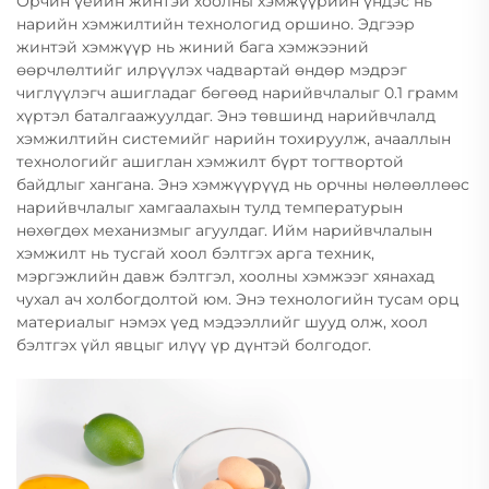
Орчин үеийн жинтэй хоолны хэмжүүрийн үндэс нь
нарийн хэмжилтийн технологид оршино. Эдгээр
жинтэй хэмжүүр нь жиний бага хэмжээний
өөрчлөлтийг илрүүлэх чадвартай өндөр мэдрэг
чиглүүлэгч ашигладаг бөгөөд нарийвчлалыг 0.1 грамм
хүртэл баталгаажуулдаг. Энэ төвшинд нарийвчлалд
хэмжилтийн системийг нарийн тохируулж, ачааллын
технологийг ашиглан хэмжилт бүрт тогтвортой
байдлыг хангана. Энэ хэмжүүрүүд нь орчны нөлөөллөөс
нарийвчлалыг хамгаалахын тулд температурын
нөхөгдөх механизмыг агуулдаг. Ийм нарийвчлалын
хэмжилт нь тусгай хоол бэлтгэх арга техник,
мэргэжлийн давж бэлтгэл, хоолны хэмжээг хянахад
чухал ач холбогдолтой юм. Энэ технологийн тусам орц
материалыг нэмэх үед мэдээллийг шууд олж, хоол
бэлтгэх үйл явцыг илүү үр дүнтэй болгодог.