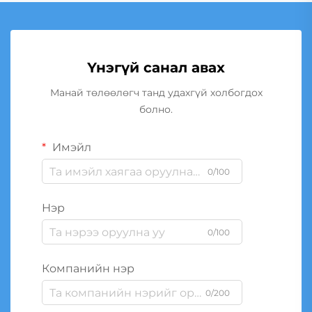
Үнэгүй санал авах
Манай төлөөлөгч танд удахгүй холбогдох
болно.
Имэйл
0/100
Нэр
0/100
Компанийн нэр
0/200