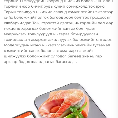
төрлийн нэгжүүдийн хооронд шилжих боломж нь олон
төрлийн жор бичиг, хувь хүний сонирхолд тохирно.
Тарын товчлуур нь ижил саванд хэмжилтийг нэмэлтээр
хийх боломжийг олгох бөгөөд хоол бэлтгэх процессыг
хялбарчилдаг. Том, гэрэлтэй дэлгэц нь гэрлийн өөр өөр
нөхцөлд харагдах боломжийг хангах бол түшигт
мэдрүүлэгч товчлуурууд нь гараа бохирдуулсан
тохиолдолд ч амархан ажиллуулах боломжийг олгодог.
Моделиудын ихэнх нь хэрэглэгчийн хамгийн түгээмэл
хэмжилтийг санах болон автоматаар нэгжийг
шилжүүлэх боломжийг олгодог бөгөөд энэ нь гар
аргаар бодох шаардлагыг багасгадаг.