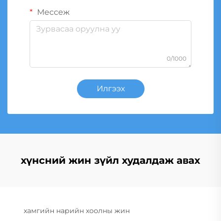
Мессеж
0/1000
Илгээх
хүнсний жин зүйл худалдаж авах
хамгийн нарийн хоолны жин