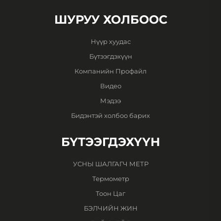
ШУРУУ ХОЛБООС
Нүүр хуудас
Бүтээгдэхүүн
Компанийн Профайл
Видео
Мэдээ
Бидэнтэй холбоо барих
БҮТЭЭГДЭХҮҮН
УСНЫ ШАЛГАГЧ МЕТР
Термометр
Тоон Цаг
БЭЛЧИЙН ЖИН