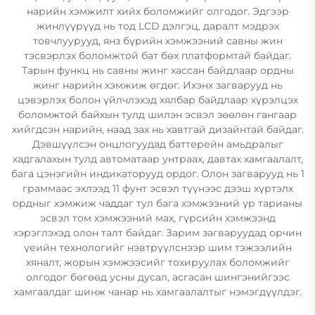
нарийн хэмжилт хийх боломжийг олгодог. Эдгээр
жинлүүрүүд нь тод LCD дэлгэц, даралт мэдрэх
товчлуурууд, янз бүрийн хэмжээний савны жин
тэсвэрлэх боломжтой бат бөх платформтай байдаг.
Тарын функц нь савны жинг хассан байдлаар ордны
жинг нарийн хэмжиж өгдөг. Ихэнх загварууд нь
цэвэрлэх болон үйлчлэхэд хялбар байдлаар хүрэлцэх
боломжтой байхын тулд шилэн эсвэл зөөлөн гангаар
хийгдсэн нарийн, наад зах нь хавтгай дизайнтай байдаг.
Дэвшүүлсэн онцлогуудад баттерейн амьдралыг
хадгалахын тулд автоматаар унтраах, давтах хамгаалалт,
бага цэнэгийн индикаторууд ордог. Олон загварууд нь 1
граммаас эхлээд 11 фунт эсвэл түүнээс дээш хүртэлх
ордныг хэмжиж чаддаг тул бага хэмжээний үр тарианы
эсвэл том хэмжээний мах, гүрсийн хэмжээнд
хэрэглэхэд олон талт байдаг. Зарим загваруудад орчин
үеийн технологийг нэвтрүүлснээр шим тэжээлийн
хяналт, жорын хэмжээсийг тохируулах боломжийг
олгодог бөгөөд усны дусал, асгасан шингэнийгээс
хамгаалдаг шинж чанар нь хамгаалалтыг нэмэгдүүлдэг.