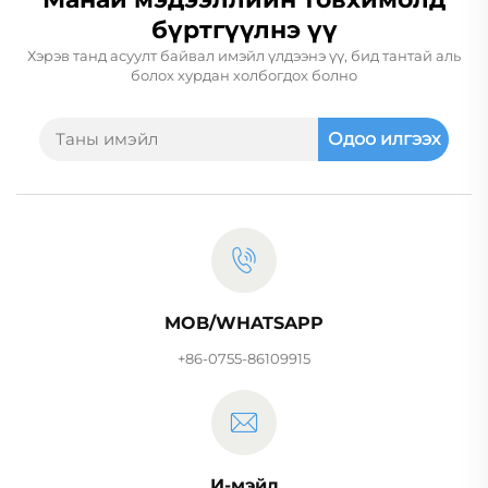
бүртгүүлнэ үү
Хэрэв танд асуулт байвал имэйл үлдээнэ үү, бид тантай аль
болох хурдан холбогдох болно
Одоо илгээх
MOB/WHATSAPP
+86-0755-86109915
И-мэйл