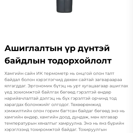
Ашиглалтын үр дүнтэй
байдлын тодорхойлолт
Хамгийн сайн ИК термометр нь онцгой олон талт
байдал болон хэрэглэгчид дөхөм сайтай загвараараа
ялгагддаг. Эргономик бүтэц нь урт хугацаагаар ашиглах
үед зохиомжтой байлгах бөгөөд гэрэлтэй өндөр
нарийвчлалтай дэлгэц нь бүх гэрэлтэй орчинд тод
харагдах боломжийг олгодог. Төхөөрөмжид
хэмжилтийн олон горим багтсан байдаг бөгөөд энэ нь
хамгийн өндөр, хамгийн доод, дундаж, мөн ялгавар
температурын хяналтыг хамруулна. Энэ нь янз бүрийн
хэрэглээнд тохиромжтой байдаг. Тохируулгын