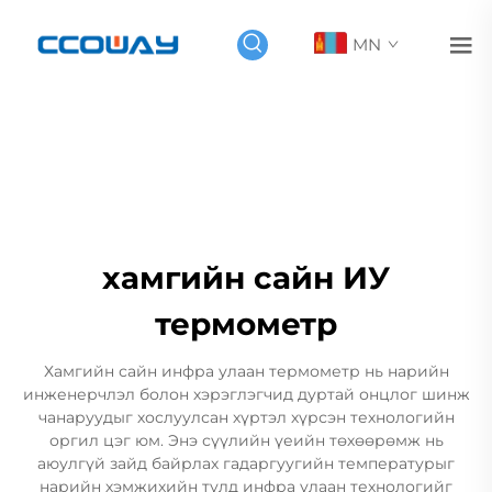
MN
хамгийн сайн ИУ
термометр
Хамгийн сайн инфра улаан термометр нь нарийн
инженерчлэл болон хэрэглэгчид дуртай онцлог шинж
чанаруудыг хослуулсан хүртэл хүрсэн технологийн
оргил цэг юм. Энэ сүүлийн үеийн төхөөрөмж нь
аюулгүй зайд байрлах гадаргуугийн температурыг
нарийн хэмжихийн тулд инфра улаан технологийг