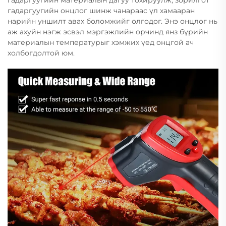
гадаргуугийн материалын дагуу тохируулж, зорилгот
гадаргуугийн онцлог шинж чанараас үл хамааран
нарийн уншилт авах боломжийг олгодог. Энэ онцлог нь
аж ахуйн нэгж эсвэл мэргэжлийн орчинд янз бүрийн
материалын температурыг хэмжих үед онцгой ач
холбогдолтой юм.