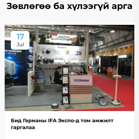
Зөвлөгөө ба хүлээгүй арга
17
Jul
Бид Германы IFA Экспо-д том амжилт
гаргалаа