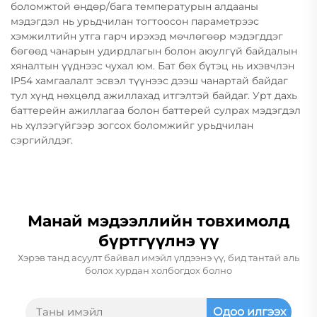
боломжтой өндөр/бага температурын алдааны
мэдэгдэл нь урьдчилан тогтоосон параметрээс
хэмжилтийн утга гарч ирэхэд мөчлөгөөр мэдэгддэг
бөгөөд чанарын удирдлагын болон аюулгүй байдалын
хяналтын үүднээс чухал юм. Бат бөх бүтэц нь ихэвчлэн
IP54 хамгаалалт эсвэл түүнээс дээш чанартай байдаг
тул хүнд нөхцөлд ажиллахад итгэлтэй байдаг. Урт дахь
баттерейн ажиллагаа болон баттерей сулрах мэдэгдэл
нь хүлээгүйгээр зогсох боломжийг урьдчилан
сэргийлдэг.
Манай мэдээллийн товхимолд
бүртгүүлнэ үү
Хэрэв танд асуулт байвал имэйл үлдээнэ үү, бид тантай аль
болох хурдан холбогдох болно
Одоо илгээх