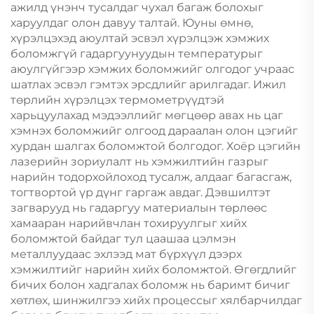
ажилд үнэнч тусалдаг чухал багаж болохыг
харуулдаг олон давуу талтай. Юуны өмнө,
хүрэлцэхэд аюултай эсвэл хүрэлцэж хэмжих
боломжгүй гадаргуунуудын температурыг
аюулгүйгээр хэмжих боломжийг олгодог учраас
шатлах эсвэл гэмтэх эрсдлийг арилгадаг. Ижил
төрлийн хүрэлцэх термометрүүдтэй
харьцуулахад мэдээллийг мөгцөөр авах нь цаг
хэмнэх боломжийг олгоод дараалан олон цэгийг
хурдан шалгах боломжтой болгодог. Хоёр цэгийн
лазерийн зориулалт нь хэмжилтийн газрыг
нарийн тодорхойлоход тусалж, алдааг багасгаж,
тогтвортой үр дүнг гаргаж авдаг. Дэвшилтэт
загварууд нь гадаргуу материалын төрлөөс
хамааран нарийвчлан тохируулгыг хийх
боломжтой байдаг тул цаашаа цэлмэн
металлуудаас эхлээд мат бүрхүүл дээрх
хэмжилтийг нарийн хийх боломжтой. Өгөгдлийг
бичих болон хадгалах боломж нь баримт бичиг
хөтлөх, шинжилгээ хийх процессыг хялбарчилдаг