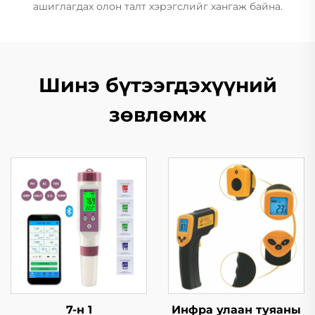
ашиглагдах олон талт хэрэгслийг хангаж байна.
Шинэ бүтээгдэхүүний
зөвлөмж
7-н 1
Инфра улаан туяаны