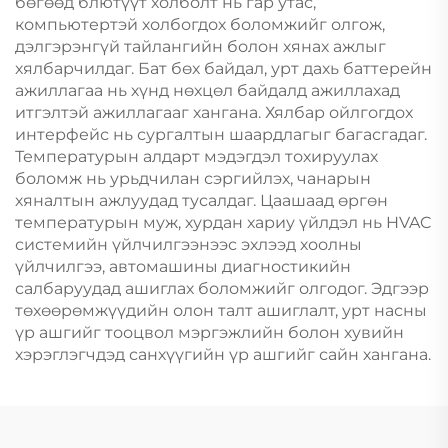
бөгөөд блютүүт холболт нь гар утас,
компьютертэй холбогдох боломжийг олгож,
дэлгэрэнгүй тайлангийн болон хянах ажлыг
хялбарчилдаг. Бат бөх байдал, урт дахь баттерейн
ажиллагаа нь хүнд нөхцөл байдалд ажиллахад
итгэлтэй ажиллагааг хангана. Хялбар ойлгогдох
интерфейс нь сургалтын шаардлагыг багасгадаг.
Температурын алдарт мэдэгдэл тохируулах
боломж нь урьдчилан сэргийлэх, чанарын
хяналтын ажлуудад тусалдаг. Цаашаад өргөн
температурын муж, хурдан хариу үйлдэл нь HVAC
системийн үйлчилгээнээс эхлээд хоолны
үйлчилгээ, автомашины диагностикийн
салбаруудад ашиглах боломжийг олгодог. Эдгээр
төхөөрөмжүүдийн олон талт ашиглалт, урт насны
үр ашгийг тооцвол мэргэжлийн болон хувийн
хэрэглэгчдэд санхүүгийн үр ашгийг сайн хангана.