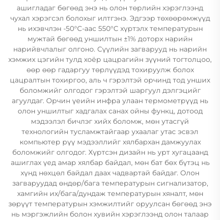
ашигладаг бөгөөд энэ нь олон төрлийн хэрэглээнд
чухал хэрэгсэл болохыг илтгэнэ. Эдгээр төхөөрөмжүүд
нь ихэвчлэн -50°C-аас 550°C хүртэлх температурын
мужтай бөгөөд уншилтын ±1% доторх нарийн
нарийвчлалыг олгоно. Сүүлийн загварууд нь нарийн
хэмжих цэгийн тулд хоёр цацрагийн зүүний тогтолцоо,
өөр өөр гадаргуу төрлүүдэд тохируулж болох
цацралтын тохиргоо, аль ч гэрэлтэй орчинд тод унших
боломжийг олгодог гэрэлтэй шаргуул дэлгэцийг
агуулдаг. Орчин үеийн инфра улаан термометрүүд нь
олон уншилтыг хадгалах санах ойны функц, дотоод
мэдээлэл бичлэг хийх боломж, мөн утасгүй
технологийн тусламжтайгаар ухаалаг утас эсвэл
компьютер рүү мэдээллийг хялбархан дамжуулах
боломжийг олгодог. Хүртсэн дизайн нь урт хугацаанд
ашиглах үед амар хялбар байдал, мөн бат бөх бүтэц нь
хүнд нөхцөл байдал даах чадвартай байдаг. Олон
загваруудад өндөр/бага температурын сигнализатор,
хамгийн их/бага/дундаж температурын хяналт, мөн
зөрүүт температурын хэмжилтийг оруулсан бөгөөд энэ
нь мэргэжлийн болон хувийн хэрэглээнд олон талаар