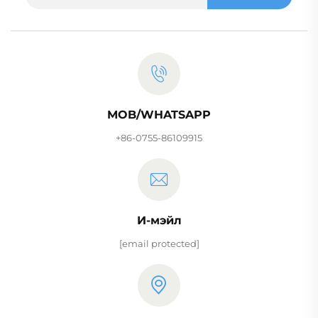
MOB/WHATSAPP
+86-0755-86109915
И-мэйл
[email protected]