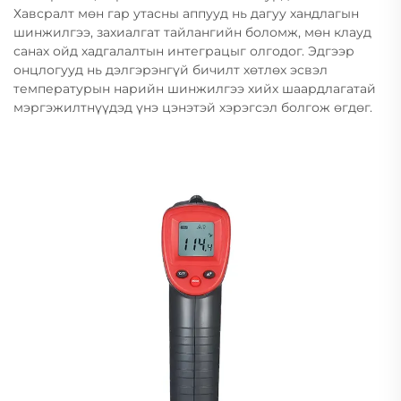
Хавсралт мөн гар утасны аппууд нь дагуу хандлагын
шинжилгээ, захиалгат тайлангийн боломж, мөн клауд
санах ойд хадгалалтын интеграцыг олгодог. Эдгээр
онцлогууд нь дэлгэрэнгүй бичилт хөтлөх эсвэл
температурын нарийн шинжилгээ хийх шаардлагатай
мэргэжилтнүүдэд үнэ цэнэтэй хэрэгсэл болгож өгдөг.