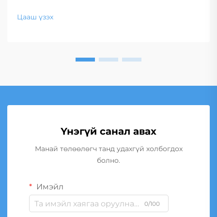
Цааш үзэх
Үнэгүй санал авах
Манай төлөөлөгч танд удахгүй холбогдох
болно.
Имэйл
0/100