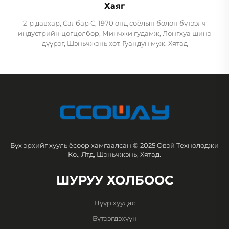
Хаяг
2-р давхар, Салбар С, 1970 онд соёлын болон бүтээлч
индустрийн цогцолбор, Минчжи гудамж, Лонгхуа шинэ
дүүрэг, Шэньчжэнь хот, Гуандун муж, Хятад
Бүх эрхийг хууль ёсоор хамгаалсан © 2025 Овэй Технолоджи
Ко., Лтд, Шэньчжэнь, Хятад.
ШУРУУ ХОЛБООС
Нүүр хуудас
Бүтээгдэхүүн