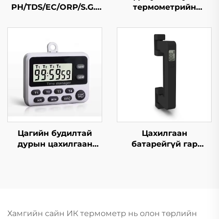
PH/TDS/EC/ORP/S.G./
термометрийн
Давсжилт/Темп
пистолет
Bluetooth усны чанар
шалгагч
Цагийн будилтай
Цахилгаан
дурын цахилгаан
батарейгүй гар
тоолуур 4 сувагтай
багажны жинлүүр
Хамгийн сайн ИК термометр нь олон төрлийн