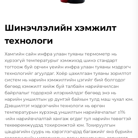
Шинэчлэлийн хэмжилт
технологи
Хамгийн сайн инфра улаан туяаны термометр нь
хүрээгүй температурыг хэмжихэд шинэ стандарт
тогтоож буй орчин үеийн инфра улаан туяаны мэдрэгч
технологийг агуулдаг. Хоёр цахилгаан туяаны зорилтот
систем нь нарийн хэмжилтийн цэгийг бий болгодог
бөгөөд хэмжилт хийж буй талбайн нарийвчилсан
байрлалыг тодорхой илэрхийлдэг бөгөөд энэ нь
нарийн уншилтын үр дүнтэй байхын тулд маш чухал юм.
Дэвшилтэт мэдрэгчийн технологи нь өргөн
температурын хүрээнд уншилтын нарийвчлалыг ±1%
-ийн нарийвчлалтай хангаж өгдөг тул нарийн төвөгтэй
төхөөрөмжүүдэд тохиромжтой юм. Тохируулгын
цацрагийн суурь нь хэрэглэгчдэд багажийг янз бүрийн