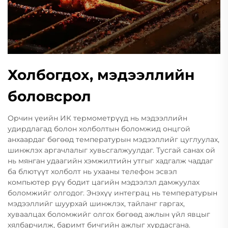
Холбогдох, мэдээллийн
боловсрол
Орчин үеийн ИК термометрүүд нь мэдээллийн
удирдлагад болон холболтын боломжид онцгой
анхаардаг бөгөөд температурын мэдээллийг цуглуулах,
шинжлэх аргачлалыг хувьсгалжуулдаг. Тусгай санах ой
нь мянган удаагийн хэмжилтийн утгыг хадгалж чаддаг
ба блютүүт холболт нь ухааны телефон эсвэл
компьютер рүү бодит цагийн мэдээлэл дамжуулах
боломжийг олгодог. Энэхүү интеграц нь температурын
мэдээллийг шуурхай шинжлэх, тайланг гаргах,
хуваалцах боломжийг олгох бөгөөд ажлын үйл явцыг
хялбарчилж, баримт бичгийн ажлыг хурдасгана.