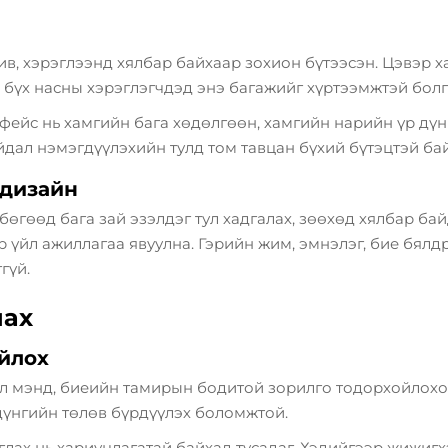
, хэрэглээнд хялбар байхаар зохион бүтээсэн. Цэвэр ха
 бүх насны хэрэглэгчдэд энэ багажийг хүртээмжтэй болг
ейс нь хамгийн бага хөдөлгөөн, хамгийн нарийн үр дүнг
дал нэмэгдүүлэхийн тулд том тавцан бүхий бүтэцтэй бай
 дизайн
гөөд бага зай эзэлдэг тул хадгалах, зөөхөд хялбар байд
ар үйл ажиллагаа явуулна. Гэрийн жим, эмнэлэг, бие бял
гүй.
нах
йлох
л мэнд, биеийн тамирын бодитой зорилго тодорхойлоход
 дүнгийн төлөв бүрдүүлэх боломжтой.
ах нь хариуцлагатай байхад тусадаг. Хэдийгээр жижигхэ