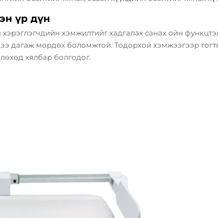
эн үр дүн
хэрэглэгчдийн хэмжилтийг хадгалах санах ойн функцтэй 
ээ дагаж мөрдөх боломжтой. Тодорхой хэмжээгээр тогтв
лөхөд хялбар болгодог.