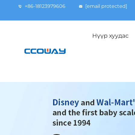
+86-18123979606
[email protected]
Нүүр хуудас