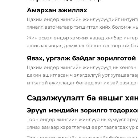
Амархан ажиллах
Цахим өндөр жингийн жинлүүрүүдийг интуитив
хяналт, автоматаар тэгшитгэл хийх боломж нь
Жин эсвэл өндөр хэмжих явцад хялбар интерф
ашиглах явцад дэмжлэг болон тогтвортой бай
Явах, үргэлж байдаг зорилготой
Цахим өндөр жингийн жинлүүрүүд нь хөнгөн бө
дахин ашигласан ч элэгдэлгүй урт хугацаага
итгэлтэй ажилладаг бөгөөд хэт их зай эзэлдэг
Сэдэлжүүлэлт ба явцыг хя
Эрүүл мэндийн зорилго тодорхо
Тоон өндөр жингийн жинлүүр нь хүмүүст эрүү
хянах замаар хэрэглэгчид өөрт таалагдах үр
Тоон өндөр жингийн жинлүүрийг байнга ашигл