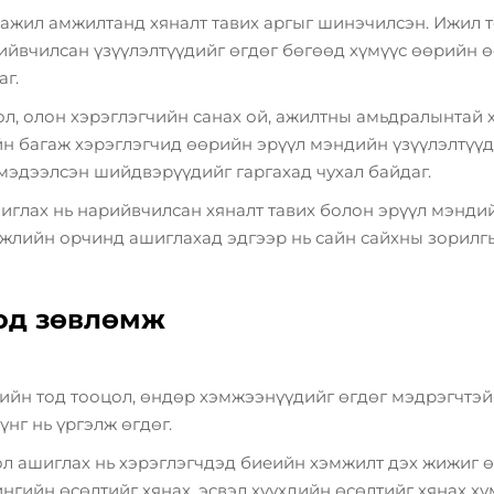
 ажил амжилтанд хяналт тавих аргыг шинэчилсэн. Ижил 
вчилсан үзүүлэлтүүдийг өгдөг бөгөөд хүмүүс өөрийн өс
аг.
л, олон хэрэглэгчийн санах ой, ажилтны амьдралынтай 
йн багаж
хэрэглэгчид өөрийн эрүүл мэндийн үзүүлэлтүүд
 мэдээлсэн шийдвэрүүдийг гаргахад чухал байдаг.
глах нь нарийвчилсан хяналт тавих болон эрүүл мэндий
гэжлийн орчинд ашиглахад эдгээр нь сайн сайхны зорилг
од зөвлөмж
йн тод тооцол, өндөр хэмжээнүүдийг өгдөг мэдрэгчтэй
үнг нь үргэлж өгдөг.
л ашиглах нь хэрэглэгчдэд биеийн хэмжилт дэх жижиг ө
ингийн өсөлтийг хянах, эсвэл хүүхдийн өсөлтийг хянах хү