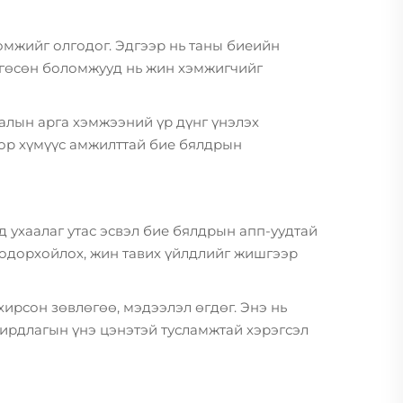
мжийг олгодог. Эдгээр нь таны биеийн
өтгөсөн боломжууд нь жин хэмжигчийг
алын арга хэмжээний үр дүнг үнэлэх
ор хүмүүс амжилттай бие бялдрын
 ухаалаг утас эсвэл бие бялдрын апп-уудтай
тодорхойлох, жин тавих үйлдлийг жишгээр
ирсон зөвлөгөө, мэдээлэл өгдөг. Энэ нь
ирдлагын үнэ цэнэтэй тусламжтай хэрэгсэл