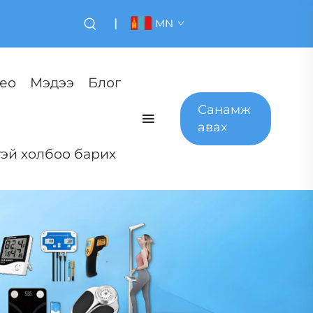
|
MN
ео
Мэдээ
Блог
Санамж
авах
эй холбоо барих