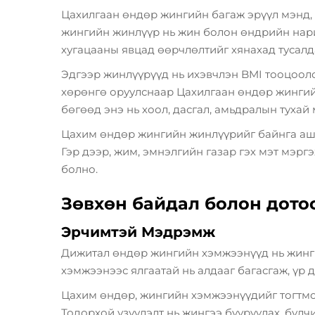
Цахилгаан өндөр жингийн багаж
эрүүл мэнд,
жингийн жинлүүр нь жин болон өндрийн нарий
хугацааны явцад өөрчлөлтийг хянахад тусалд
Эдгээр жинлүүрүүд нь ихэвчлэн BMI тооцооло
хөрөнгө оруулснаар
Цахилгаан өндөр жинги
бөгөөд энэ нь хоол, дасгал, амьдралын тухай
Цахим өндөр жингийн жинлүүрийг байнга аши
Гэр дээр, жим, эмнэлгийн газар гэх мэт мэр
болно.
Зөвхөн байдал болон дото
Эрчимтэй Мэдрэмж
Дижитал өндөр жингийн хэмжээнүүд нь жинги
хэмжээнээс ялгаатай нь алдааг багасгаж, үр д
Цахим өндөр, жингийн хэмжээнүүдийг тогтмо
Тодорхой үзүүлэлт нь жингээ бууруулах, булч