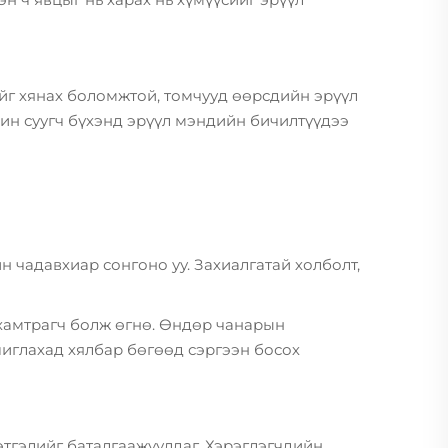
ийг хянах боломжтой, томчууд өөрсдийн эрүүл
ин суугч бүхэнд эрүүл мэндийн бичилтүүдээ
 чадавхиар сонгоно уу. Захиалгатай холболт,
 хамтрагч болж өгнө. Өндөр чанарын
шиглахад хялбар бөгөөд сэргээн босох
тгэлийг баталгаажуулдаг. Хэрэглэгчдийн