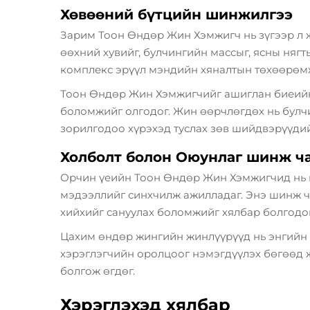
Хөвөөний бүтцийн шинжилгээ
Зарим Тоон Өндөр Жин Хэмжигч нь зүгээр л 
өөхний хувийг, булчингийн массыг, ясны няг
комплекс эрүүл мэндийн хяналтын төхөөрөмж
Тоон Өндөр Жин Хэмжигчийг ашиглан биеийн 
боломжийг олгодог. Жин өөрчлөгдөх нь булч
зорилгодоо хүрэхэд туслах зөв шийдвэрүүдий
Холболт болон Оюунлаг шинж ч
Орчин үеийн Тоон Өндөр Жин Хэмжигчид нь их
мэдээллийг синхчилж ажилладаг. Энэ шинж ча
хийхийг сануулах боломжийг хялбар болгодог
Цахим өндөр жингийн жинлүүрүүд нь энгийн э
хэрэглэгчийн оролцоог нэмэгдүүлэх бөгөөд 
болгож өгдөг.
Хэрэглэхэд хялбар