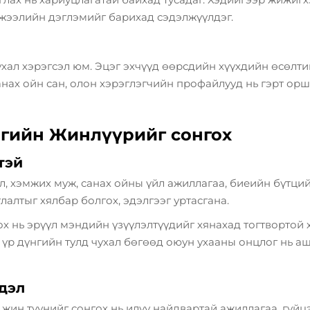
тэжээлийн дэглэмийг барихад сэдэлжүүлдэг.
ухал хэрэгсэл юм. Эцэг эхчүүд өөрсдийн хүүхдийн өсөлт
нах ойн сан, олон хэрэглэгчийн профайлууд нь гэрт орш
гийн Жинлүүрийг сонгох
тэй
 хэмжих муж, санах ойны үйл ажиллагаа, биеийн бүтцийн
лалтыг хялбар болгох, эдэлгээг уртасгана.
х нь эрүүл мэндийн үзүүлэлтүүдийг хянахад тогтвортой
 үр дүнгийн тулд чухал бөгөөд оюун ухааны онцлог нь а
дэл
ин түүнийг сонгох нь илүү найдвартай ажиллагаа, гүйцэ