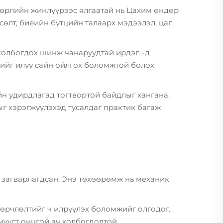
төрлийн жинлүүрээс ялгаатай нь Цахим өндөр
өлт, биеийн бүтцийн талаарх мэдээлэл, цаг
холбогдох шинж чанаруудтай ирдэг. -д
ийг илүү сайн ойлгох боломжтой болох
н удирдлагад тогтвортой байдлыг хангана.
ыг хэрэгжүүлэхэд тусалдаг практик багаж
 загварлагдсан. Энэ төхөөрөмж нь механик
өрчлөлтийг ч илрүүлэх боломжийг олгодог.
мүүст онцгой ач холбогдолтой.