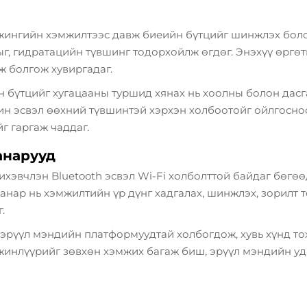
жингийн хэмжилтээс давж биеийн бүтцийг шинжлэх боло
тыг, гидратацийн түвшинг тодорхойлж өгдөг. Энэхүү өрг
 болгож хувиргадаг.
бүтцийг хугацааны туршид хянах нь хоолны болон дасг
ин эсвэл өөхний түвшинтэй хэрхэн холбоотойг ойлгосно
г гаргаж чаддаг.
анарууд
эвчлэн Bluetooth эсвэл Wi-Fi холболттой байдаг бөгөөд
нар нь хэмжилтийн үр дүнг хадгалах, шинжлэх, зорилт 
.
рүүл мэндийн платформуудтай холбогдож, хувь хүнд тох
жинлүүрийг зөвхөн хэмжих багаж биш, эрүүл мэндийн уд