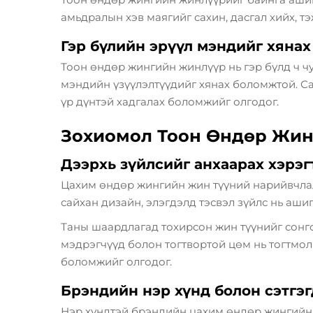
амьдралын хэв маягийг сахин, дасгал хийх, 
Гэр бүлийн эрүүл мэндийг хянах
Тоон өндөр жингийн жинлүүр нь гэр бүлд ч ч
мэндийн үзүүлэлтүүдийг хянах боломжтой. Са
үр дүнтэй хадгалах боломжийг олгодог.
Зохиомол Тоон Өндөр Жин
Дээрхь зүйлсийг анхаарах хэрэг
Цахим өндөр жингийн жин түүний нарийвчлал,
сайхан дизайн, элэгдэлд тэсвэл зүйлс нь ашиг
Таны шаардлагад тохирсон жин түүнийг сонго
мэдрэгчүүд болон тогтвортой цөм нь тогтмол
боломжийг олгодог.
Брэндийн нэр хүнд болон сэтгэг
Нэр хүндтэй брэндийн цахим өндөр жингийн ж