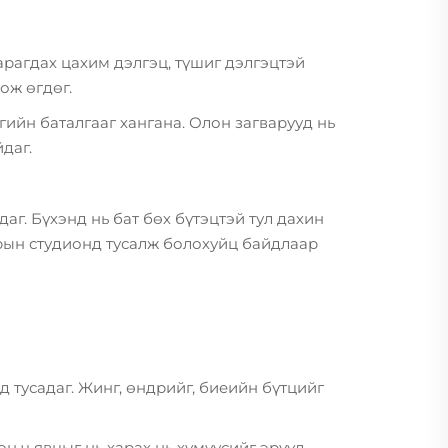
рагдах цахим дэлгэц, түшиг дэлгэцтэй
ож өгдөг.
ийн баталгааг хангана. Олон загварууд нь
даг.
аг. Бүхэнд нь бат бөх бүтэцтэй тул дахин
дрын студионд тусалж болохуйц байдлаар
 тусадаг. Жинг, өндрийг, биеийн бүтцийг
н ч явцыг нь харах нь хүмүүсийг эрүүл