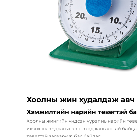
Хоолны жин худалдаж авч 
Хэмжилтийн нарийн төвөгтэй ба
Хоолны жингийн үндсэн үүрэг нь нарийн төвөг
ихэнх шаардлагыг хангахад хангалттай байд
төвөгтэй загварууд бас байдаг.