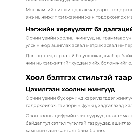
Мөн хамгийн их жин дагах чадварыг тодорхойл
энэ нь жижиг хэмжээний жин тодорхойлох мэ
Нэгжийн хөрвүүлэлт ба дэлгэци
Орчин үеийн хоолны жингүүд нь граммаас унц
улсын жор ашиглах эсвэл метрик эсвэл импе
Дэлгэц том, гэрэлтэй ба уншихад хялбар байх
жин нь хэмжилтийг хурдан хийх боломжийг о
Хоол бэлтгэх стильтэй та
Цахилгаан хоолны жингүүд
Орчин үеийн бүх орчинд хэрэглэгддэг жинлүү
тодорхойлох, тэйлорын функц, хадгалахад хял
Олон тооны цифрийн жинлүүрүүд нь автоматаа
байдаг тул сэтгэл түгэлтэй газруудад ашигл
хамгийн сайн сонголт байх болно.