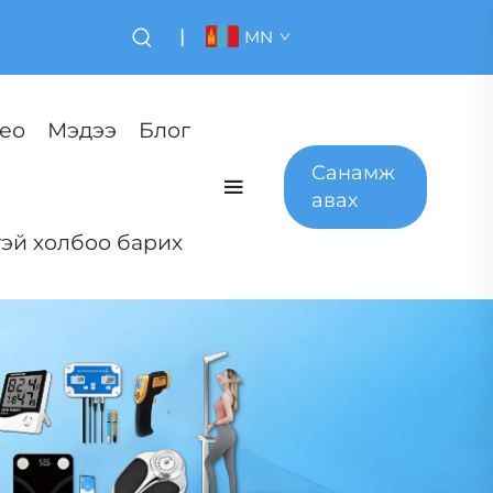
|
MN
ео
Мэдээ
Блог
Санамж
авах
эй холбоо барих