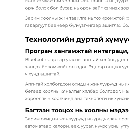
Бага хэмжээтэй хоолны жин тавилга нь дүүрэн
орж болох бол бусад нь орон зайг хэмнэх зор
Зарим хоолны жин тавилга нь тохиромжтой х
гадаргууг бөөнөөр бүлүүзгүйгээр ашиглах бо
Технологийн дуртай хүмүү
Програм хангамжтай интеграци,
Bluetooth-ээр гар утасны апптай холбогддог
хандах боломжийг олгодог. Эдгээр онцлогуу
ч хүнд ашигтай.
Апп-тай холбогдсон охидын жинлүүрүүд нь их
бөгөөд хоолны хяналтыг хялбар болгодог. На
хорооллын хоолчинд энэ технологи нь хүнсий
Багтаан тооцох нь хоолны мэдэ
Зарим охидын жинлүүрүүд нь урьдчилан прог
автоматаар калори, өөх, уураг, нүүрс усны ут