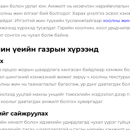
хаан болон урлаг юм. Амжилт нь ихэвчлэн нарийвчлалын
оолны жин
ялгааг бий болгодог. Харах үнэлгээ эсвэл хэм
байдаг. Итгэлтэй жин түүхийн тусламжтайгаар
хоолны жи
мжээнд хүрэхэд тусалдаг. Гэрийн хоолчин, хоол урьдчил
г сонгох нь чухал болж байна.
ин үеийн газрын хүрээнд
х
р орцоо жорын шаардлага хангасан байдлаар хэмжих бол
вэл шингэний хэмжээний жижиг зөрүү ч хоолны текстурыг
олны жин нь таамаглалыг багасгаж, үр дүнг давтагдах бо
хлээд ууцтай махны унцийг тэжээлийн мэдээлэл дээр тэ
хоолыг давтагдах амжилт болгон хувиргадаг.
ийг сайжруулах
йн хяналт болон идэвхийн удирдлагад чухал үүрэг гүйцэ
хуваарийг дагах шаардлагатай ч гэсэн нарийн хэмжилт нь