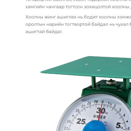
хамгийн чангаар тогтсон зохицолтой хоолны 
Хоолны жинг ашиглах нь бодит хоолны хэмжэ
оролтын нарийн тогтвортой байдал нь чухал 
ашигтай байдаг.