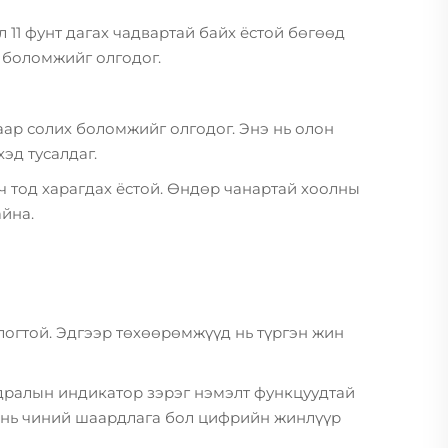
 11 фунт дагах чадвартай байх ёстой бөгөөд
 боломжийг олгодог.
аар солих боломжийг олгодог. Энэ нь олон
эд тусалдаг.
 ч тод харагдах ёстой. Өндөр чанартай хоолны
йна.
логтой. Эдгээр төхөөрөмжүүд нь түргэн жин
ьдралын индикатор зэрэг нэмэлт функцуудтай
ал нь чиний шаардлага бол цифрийн жинлүүр