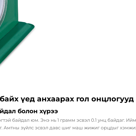
байх үед анхаарах гол онцлогууд
йдал болон хүрээ
тэй байдал юм. Энэ нь 1 грамм эсвэл 0.1 унц байдаг. Ий
аг. Амтны зүйлс эсвэл давс шиг маш жижиг орцдыг хэм