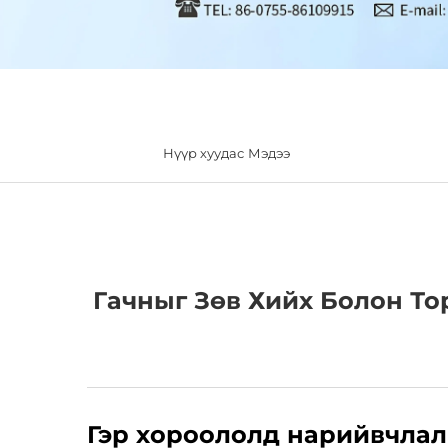
Нүүр хуудас
Мэдээ
Гачныг Зөв Хийх Болон То
Гэр хороололд нарийвчлал