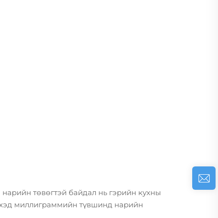
м нарийн төвөгтэй байдал нь гэрийн кухны
жихэд миллиграммийн түвшинд нарийн