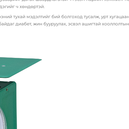
дэгийг ч хөндөртэй.
эний тухай мэдэлтийг бий болгоход тусалж, урт хугаца
байдаг диабет, жин бууруулах, эсвэл ашигтай хооллолты