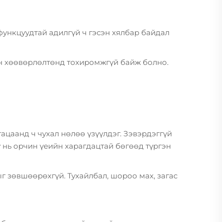
функцуудтай адилгүй ч гэсэн хялбар байдал
ийн хөөвөрлөлтөнд тохиромжгүй байж болно.
ацаанд ч чухал нөлөө үзүүлдэг. Зэвэрдэггүй
у нь орчин үеийн харагдацтай бөгөөд түргэн
г зөвшөөрөхгүй. Тухайлбал, шороо мах, загас