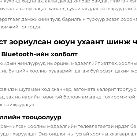
 кухонд хадгалах, аялагдахад хялбар байдаг. Нимгэн хэ
иулалтаар нугалдаг, хананд суурилагддаг загваруудтай б
эрэглээг дэмжихийн тулд барилгын түрхүүр эсвэл сорон
ломжийг олгодог.
ст зориулсан оюун ухаант шинж 
 Bluetooth-ийн холболт
 охидын жинлүүрүүд нь орцны мэдээллийг хөтлөх, хоолн
д нь бүтцийн хоолны хуваарийг дагаж буй эсвэл цахим ж
эвчлэн шугаман код сканнер, автомата калорит тоолуур
ад зах нь нарийн төвөгтэй боловч амьтанд тохиромжтой 
г сайжруулдаг.
эллийн тооцоолуур
рамчилсан хоолны мэдээллийн төлөвлөгөөтэй ирдэг бөг
гуудыг харуулдаг. Энэ онцлог нь тусгай хоолны хязгаарла