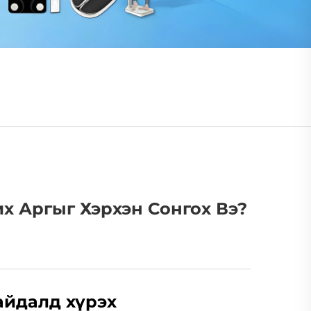
х Аргыг Хэрхэн Сонгох Вэ?
айдалд хүрэх