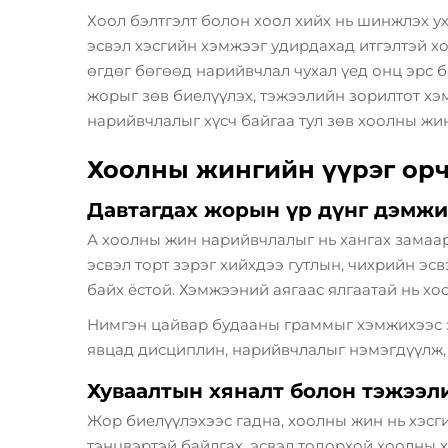
Хоол бэлтгэлт болон хоол хийх нь шинжлэх у
эсвэл хэсгийн хэмжээг удирдахад итгэлтэй
х
өгдөг бөгөөд нарийвчлал чухал үед онц эрс 
жорыг зөв биелүүлэх, тэжээлийн зорилтот хэ
нарийвчлалыг хүсч байгаа тул зөв хоолны жин
Хоолны жингийн үүрэг орч
Давтагдах жорын үр дүнг дэмжи
А
хоолны жин
нарийвчлалыг нь хангах замаа
эсвэл торт зэрэг хийхдээ гутлын, чихрийн эс
байх ёстой. Хэмжээний аягаас ялгаатай нь хо
Нимгэн цайвар будааны граммыг хэмжихээс э
явцад дисциплин, нарийвчлалыг нэмэгдүүлж, 
Хуваалтын хяналт болон тэжээл
Жор биелүүлэхээс гадна, хоолны жин нь хэсги
тэнцвэртэй байлгах, эсвэл тодорхой хоолны 