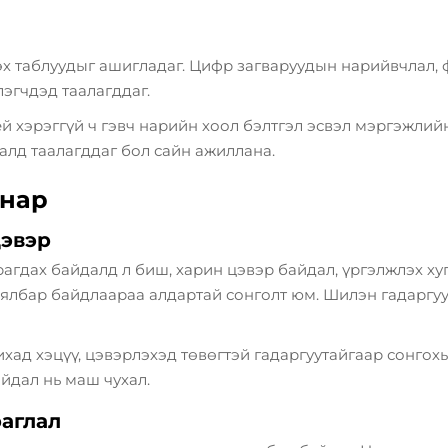
х таблуудыг ашигладаг. Цифр загваруудын нарийвчлал, 
эгчдэд таалагддаг.
рей хэрэггүй ч гэвч нарийн хоол бэлтгэл эсвэл мэргэжл
алд таалагддаг бол сайн ажиллана.
анар
цэвэр
гдах байдалд л биш, харин цэвэр байдал, үргэлжлэх хуг
д хялбар байдлаараа алдартай сонголт юм. Шилэн гадаргу
хад хэцүү, цэвэрлэхэд төвөгтэй гадаргуутайгаар сонгохы
йдал нь маш чухал.
раглал