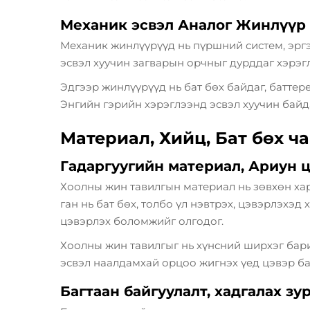
Механик эсвэл Аналог Жинлүүр
Механик жинлүүрүүд нь пүршний систем, эргэ
эсвэл хуучин загварын орчныг дурддаг хэрэгл
Эдгээр жинлүүрүүд нь бат бөх байдаг, батте
Энгийн гэрийн хэрэглээнд эсвэл хуучин байд
Материал, Хийц, Бат бөх ч
Гадаргуугийн материал, Ариун 
Хоолны жин тавилгын материал нь зөвхөн хара
ган нь бат бөх, толбо үл нэвтрэх, цэвэрлэхэ
цэвэрлэх боломжийг олгодог.
Хоолны жин тавилгыг нь хүнсний ширхэг бари
эсвэл наалдамхай орцоо жигнэх үед цэвэр ба
Багтаан байгуулалт, хадгалах зу