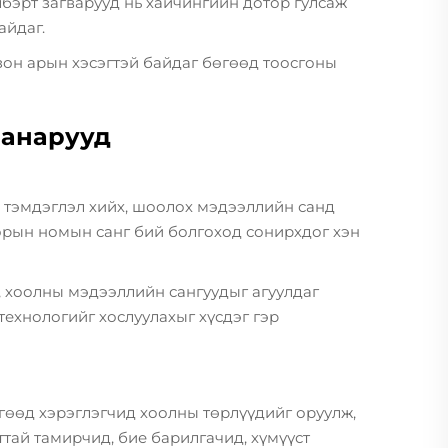
лбэрт загварууд нь хайчингийн дотор гулсаж
айдаг.
зон арын хэсэгтэй байдаг бөгөөд тоосгоны
чанарууд
ы тэмдэглэл хийх, шоолох мэдээллийн санд
орын номын санг бий болгоход сонирхдог хэн
, хоолны мэдээллийн сангуудыг агуулдаг
технологийг хослуулахыг хүсдэг гэр
өөд хэрэглэгчид хоолны төрлүүдийг оруулж,
лттай тамирчид, бие барилгачид, хүмүүст