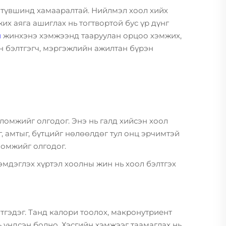
 түвшинд хамааралтай. Нийлмэл хоол хийх
жих аяга ашиглах нь тогтвортой бус үр дүнг
н
жинхэнэ хэмжээнд тааруулан орцоо хэмжих,
ан бэлтгэгч, мэргэжлийн ажилтан бүрэн
омжийг олгодог. Энэ нь галд хийсэн хоол
, амтыг, бүтцийг нөлөөлдөг тул онц эрчимтэй
ломжийг олгодог.
мдэглэх хүртэл хоолны жин нь хоол бэлтгэх
тгэдэг. Танд калори тоолох, макронутриент
 үндсэн болно. Хэсгийн хэмжээг таамаглах нь