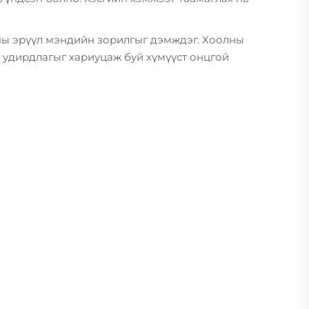
аны эрүүл мэндийн зорилгыг дэмждэг. Хоолны
н удирдлагыг хариуцаж буй хүмүүст онцгой