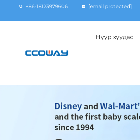
+86-18123979606
[email protected]
Нүүр хуудас