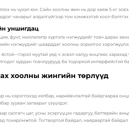
ох нь чухал юм. Сайн хоолны жин нь дор хаяж 5 кг эсвэл
дрэг чанарыг алдалгүйгээр том хэмжээтэй хоол бэлтгэх
йн уншигдац
ия, фунт, миллилитр хүртэлх нэгжүүдийг товч дарах зам
рийн нэгжүүдийг шаарддаг хоолны зорилгоо хэрэгжүүлэх
 ёстой—гэрэл муутай үед ч эсвэл налуу өнцгөөс харахад
лгодог хурдан товчлуурууд ба тодорхой интерфейстэй ба
арах хоолны жингийн төрлүүд
р нь хэрэглэхэд хялбар, нарийвчлалтай байдгаараа онц
бар зууван загварыг үзүүлдэг.
р салгагч цаг, усны эсэргүүцэх гадаргуу, баттерейн ам
ахад тохиромжтой. Тогтвортой байдал, найдвартай байд