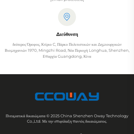
Διεύθυνση
δεύτερος Όροφος, Κτίριο C, Πάρκο Πολιτιστικών και Δημιουργικών
Βιομηχανιών 1970, Mingzhi Road, Νέα Περιοχή Longhua, Shenzhen,
Επαρχία Guangdong, Κίνα
Πνευματικά δικαιώματα © 2025 China Shenzhen Oway Technology
Co.,Ltd. Με την επιφύλαξη παντός δικαιώματος.