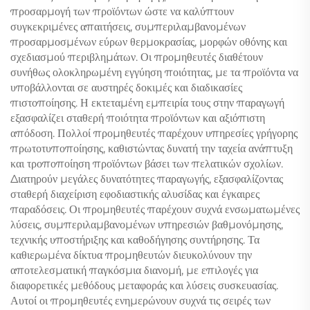
προσαρμογή των προϊόντων ώστε να καλύπτουν
συγκεκριμένες απαιτήσεις, συμπεριλαμβανομένων
προσαρμοσμένων εύρων θερμοκρασίας, μορφών οθόνης και
σχεδιασμού περιβλημάτων. Οι προμηθευτές διαθέτουν
συνήθως ολοκληρωμένη εγγύηση ποιότητας, με τα προϊόντα να
υποβάλλονται σε αυστηρές δοκιμές και διαδικασίες
πιστοποίησης. Η εκτεταμένη εμπειρία τους στην παραγωγή
εξασφαλίζει σταθερή ποιότητα προϊόντων και αξιόπιστη
απόδοση. Πολλοί προμηθευτές παρέχουν υπηρεσίες γρήγορης
πρωτοτυποποίησης, καθιστώντας δυνατή την ταχεία ανάπτυξη
και τροποποίηση προϊόντων βάσει των πελατικών σχολίων.
Διατηρούν μεγάλες δυνατότητες παραγωγής, εξασφαλίζοντας
σταθερή διαχείριση εφοδιαστικής αλυσίδας και έγκαιρες
παραδόσεις. Οι προμηθευτές παρέχουν συχνά ενσωματωμένες
λύσεις, συμπεριλαμβανομένων υπηρεσιών βαθμονόμησης,
τεχνικής υποστήριξης και καθοδήγησης συντήρησης. Τα
καθιερωμένα δίκτυα προμηθευτών διευκολύνουν την
αποτελεσματική παγκόσμια διανομή, με επιλογές για
διαφορετικές μεθόδους μεταφοράς και λύσεις συσκευασίας.
Αυτοί οι προμηθευτές ενημερώνουν συχνά τις σειρές των