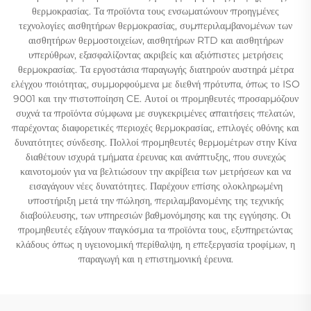
θερμοκρασίας. Τα προϊόντα τους ενσωματώνουν προηγμένες
τεχνολογίες αισθητήρων θερμοκρασίας, συμπεριλαμβανομένων των
αισθητήρων θερμοστοιχείων, αισθητήρων RTD και αισθητήρων
υπερύθρων, εξασφαλίζοντας ακριβείς και αξιόπιστες μετρήσεις
θερμοκρασίας. Τα εργοστάσια παραγωγής διατηρούν αυστηρά μέτρα
ελέγχου ποιότητας, συμμορφούμενα με διεθνή πρότυπα, όπως το ISO
9001 και την πιστοποίηση CE. Αυτοί οι προμηθευτές προσαρμόζουν
συχνά τα προϊόντα σύμφωνα με συγκεκριμένες απαιτήσεις πελατών,
παρέχοντας διαφορετικές περιοχές θερμοκρασίας, επιλογές οθόνης και
δυνατότητες σύνδεσης. Πολλοί προμηθευτές θερμομέτρων στην Κίνα
διαθέτουν ισχυρά τμήματα έρευνας και ανάπτυξης, που συνεχώς
καινοτομούν για να βελτιώσουν την ακρίβεια των μετρήσεων και να
εισαγάγουν νέες δυνατότητες. Παρέχουν επίσης ολοκληρωμένη
υποστήριξη μετά την πώληση, περιλαμβανομένης της τεχνικής
διαβούλευσης, των υπηρεσιών βαθμονόμησης και της εγγύησης. Οι
προμηθευτές εξάγουν παγκόσμια τα προϊόντα τους, εξυπηρετώντας
κλάδους όπως η υγειονομική περίθαλψη, η επεξεργασία τροφίμων, η
παραγωγή και η επιστημονική έρευνα.