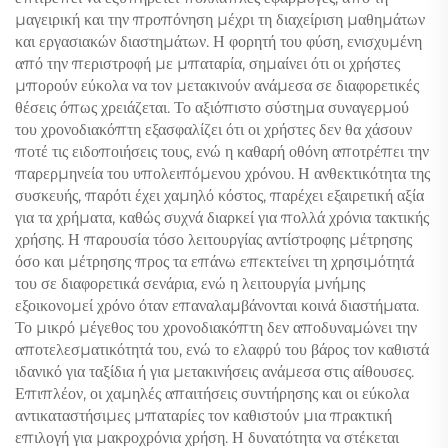
μαγειρική και την προπόνηση μέχρι τη διαχείριση μαθημάτων
και εργασιακών διαστημάτων. Η φορητή του φύση, ενισχυμένη
από την περιστροφή με μπαταρία, σημαίνει ότι οι χρήστες
μπορούν εύκολα να τον μετακινούν ανάμεσα σε διαφορετικές
θέσεις όπως χρειάζεται. Το αξιόπιστο σύστημα συναγερμού
του χρονοδιακόπτη εξασφαλίζει ότι οι χρήστες δεν θα χάσουν
ποτέ τις ειδοποιήσεις τους, ενώ η καθαρή οθόνη αποτρέπει την
παρερμηνεία του υπολειπόμενου χρόνου. Η ανθεκτικότητα της
συσκευής, παρότι έχει χαμηλό κόστος, παρέχει εξαιρετική αξία
για τα χρήματα, καθώς συχνά διαρκεί για πολλά χρόνια τακτικής
χρήσης. Η παρουσία τόσο λειτουργίας αντίστροφης μέτρησης
όσο και μέτρησης προς τα επάνω επεκτείνει τη χρησιμότητά
του σε διαφορετικά σενάρια, ενώ η λειτουργία μνήμης
εξοικονομεί χρόνο όταν επαναλαμβάνονται κοινά διαστήματα.
Το μικρό μέγεθος του χρονοδιακόπτη δεν αποδυναμώνει την
αποτελεσματικότητά του, ενώ το ελαφρύ του βάρος τον καθιστά
ιδανικό για ταξίδια ή για μετακινήσεις ανάμεσα στις αίθουσες.
Επιπλέον, οι χαμηλές απαιτήσεις συντήρησης και οι εύκολα
αντικαταστήσιμες μπαταρίες τον καθιστούν μια πρακτική
επιλογή για μακροχρόνια χρήση. Η δυνατότητα να στέκεται