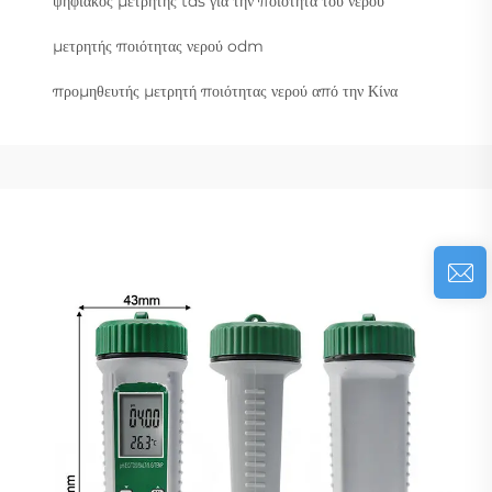
ψηφιακός μετρητής tds για την ποιότητα του νερού
μετρητής ποιότητας νερού odm
προμηθευτής μετρητή ποιότητας νερού από την Κίνα