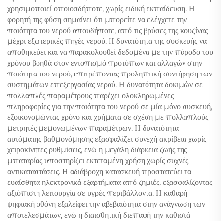
χρησιμοποιεί οποιοσδήποτε, χωρίς ειδική εκπαίδευση. Η
φορητή της φύση σημαίνει ότι μπορείτε να ελέγχετε την
ποιότητα του νερού οπουδήποτε, από τις βρύσες της κουζίνας
μέχρι εξωτερικές πηγές νερού. Η δυνατότητα της συσκευής να
αποθηκεύει και να παρακολουθεί δεδομένα με την πάροδο του
χρόνου βοηθά στον εντοπισμό προτύπων και αλλαγών στην
ποιότητα του νερού, επιτρέποντας προληπτική συντήρηση των
συστημάτων επεξεργασίας νερού. Η δυνατότητα δοκιμών σε
πολλαπλές παραμέτρους παρέχει ολοκληρωμένες
πληροφορίες για την ποιότητα του νερού σε μία μόνο συσκευή,
εξοικονομώντας χρόνο και χρήματα σε σχέση με πολλαπλούς
μετρητές μεμονωμένων παραμέτρων. Η δυνατότητα
αυτόματης βαθμονόμησης εξασφαλίζει συνεχή ακρίβεια χωρίς
χειροκίνητες ρυθμίσεις, ενώ η μεγάλη διάρκεια ζωής της
μπαταρίας υποστηρίζει εκτεταμένη χρήση χωρίς συχνές
αντικαταστάσεις. Η αδιάβροχη κατασκευή προστατεύει τα
ευαίσθητα ηλεκτρονικά εξαρτήματα από ζημιές, εξασφαλίζοντας
αξιόπιστη λειτουργία σε υγρές περιβάλλοντα. Η καθαρή
ψηφιακή οθόνη εξαλείφει την αβεβαιότητα στην ανάγνωση των
αποτελεσμάτων, ενώ η διαισθητική διεπαφή την καθιστά