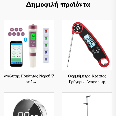
Δημοφιλή προϊόντα
αναλυτής Ποιότητας Νερού 7
Θερμόμετρο Κρέατος
σε 1
Γρήγορης Ανάγνωσης
PH/TDS/EC/ORP/S.G./
Αλμυρότητα/Θερμοκρασία
με Bluetooth