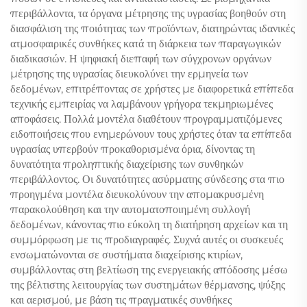
περιβάλλοντα, τα όργανα μέτρησης της υγρασίας βοηθούν στη
διασφάλιση της ποιότητας των προϊόντων, διατηρώντας ιδανικές
ατμοσφαιρικές συνθήκες κατά τη διάρκεια των παραγωγικών
διαδικασιών. Η ψηφιακή διεπαφή των σύγχρονων οργάνων
μέτρησης της υγρασίας διευκολύνει την ερμηνεία των
δεδομένων, επιτρέποντας σε χρήστες με διαφορετικά επίπεδα
τεχνικής εμπειρίας να λαμβάνουν γρήγορα τεκμηριωμένες
αποφάσεις. Πολλά μοντέλα διαθέτουν προγραμματιζόμενες
ειδοποιήσεις που ενημερώνουν τους χρήστες όταν τα επίπεδα
υγρασίας υπερβούν προκαθορισμένα όρια, δίνοντας τη
δυνατότητα προληπτικής διαχείρισης των συνθηκών
περιβάλλοντος. Οι δυνατότητες ασύρματης σύνδεσης στα πιο
προηγμένα μοντέλα διευκολύνουν την απομακρυσμένη
παρακολούθηση και την αυτοματοποιημένη συλλογή
δεδομένων, κάνοντας πιο εύκολη τη διατήρηση αρχείων και τη
συμμόρφωση με τις προδιαγραφές. Συχνά αυτές οι συσκευές
ενσωματώνονται σε συστήματα διαχείρισης κτιρίων,
συμβάλλοντας στη βελτίωση της ενεργειακής απόδοσης μέσω
της βέλτιστης λειτουργίας των συστημάτων θέρμανσης, ψύξης
και αερισμού, με βάση τις πραγματικές συνθήκες