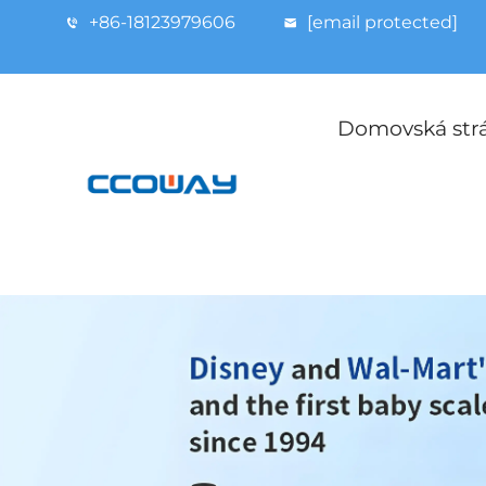
+86-18123979606
[email protected]
Domovská str