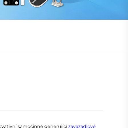
ovativní samočinně generující
zavazadlové